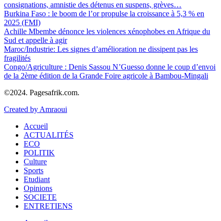
consignations, amnistie des détenus en suspens, grèves…
Burkina Faso : le boom de l’or propulse la croissance à 5,3 % en
2025 (FMI)
Achille Mbembe dénonce les violences xénophobes en Afrique du
Sud et appelle à agir
Maroc/Industrie: Les signes d’amélioration ne dissipent pas les
fragilités
Congo/Agriculture : Denis Sassou N’Guesso donne le coup d’envoi
de la 2ème édition de la Grande Foire agricole à Bambou-Mingali
©2024. Pagesafrik.com.
Created by Amraoui
Accueil
ACTUALITÉS
ECO
POLITIK
Culture
Sports
Etudiant
Opinions
SOCIETE
ENTRETIENS