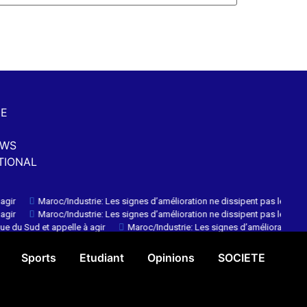
NE
EWS
TIONAL
Maroc/Industrie: Les signes d’amélioration ne dissipent pas les fragilités
Maroc/Industrie: Les signes d’amélioration ne dissipent pas les fragilités
 Sud et appelle à agir
Maroc/Industrie: Les signes d’amélioration ne dis
Sports
Etudiant
Opinions
SOCIETE