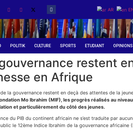
AR
E
O
POLITIK
CULTURE
SPORTS
ETUDIANT
OPINIONS
 gouvernance restent e
unesse en Afrique
la Fondation Mo Ibrahim (MIF), les progrès réalisés au nivea
lation et particulièrement du côté des jeunes.
sance du PIB du continent africain ne s’est traduite par au
ublic le 12ème Indice Ibrahim de la gouvernance africaine (