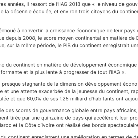
s années, il ressort de l’IIAG 2018 que « le niveau de gou
 la décennie écoulée, et environ trois citoyens du contine
 échoué à convertir la croissance économique de leur pa
 que depuis 2008, le score moyen continental en matière d
, sur la même période, le PIB du continent enregistrait un
ne du continent en matière de développement économique du
formante et la plus lente à progresser de tout l’IIAG ».
e presque stagnante de la dimension développement économ
et une attente exacerbée de la jeunesse du continent, rapp
ée et que 60,0% de ses 1,25 milliard d’habitants ont aujou
uée des scores de gouvernance globale entre pays africains
ent tirée par une quinzaine de pays qui accélèrent leur pr
Maroc et la Côte d’Ivoire ont réalisé des bonds spectaculair
s du continent enregistrent une amélioration en termes de