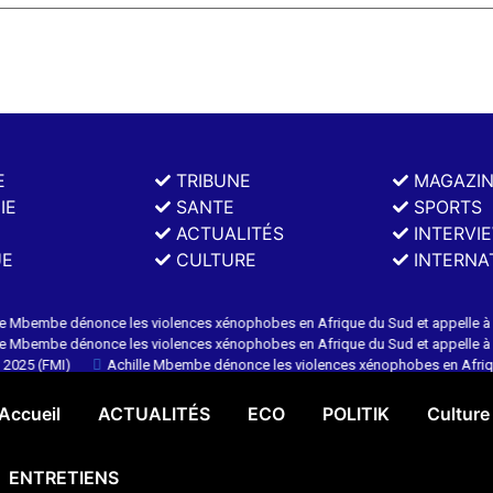
E
TRIBUNE
MAGAZI
IE
SANTE
SPORTS
ACTUALITÉS
INTERVI
UE
CULTURE
INTERNA
be dénonce les violences xénophobes en Afrique du Sud et appelle à agir
be dénonce les violences xénophobes en Afrique du Sud et appelle à agir
25 (FMI)
Achille Mbembe dénonce les violences xénophobes en Afrique du
Accueil
ACTUALITÉS
ECO
POLITIK
Culture
ENTRETIENS