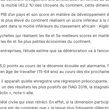
la moitié (43,2 %) des citoyens du continent, cette dimensi
 le PIB d’un pays et son score en matière de développement 
 le plus élevé du continent réalisent un score inférieur à l
t dans la moitié inférieure du classement africain : Algéri
eychelles qui réalisent les 6e et 5e meilleurs scores en m
les 6e et 5e plus petites économies du continent.
treprises, l’étude estime que sa détérioration va à l’encon
– 5,0 points au cours de la décennie écoulée est alarmante, 
en âge de travailler (15-64 ans) au cours des dix prochain
l apparaît qu’elle enregistre une régression préoccupante. 
des résultats les plus positifs de l’IIAG 2018, la stagnati
lin », note-t-elle.
été civile qui s’est rétréci. En effet, si la dimension parti
ce est de constater que « la tenue plus fréquente d’élection