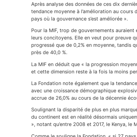
Après analyse des données de ces dix dernière
tendance moyenne à l’amélioration au cours de
pays où la gouvernance s’est améliorée ».
Pour la MIF, trop de gouvernements auraient
leurs concitoyens. Elle en veut pour preuve
progressé que de 0,2% en moyenne, tandis que
près de 40,0 %.
La MIF en déduit que « la progression moyen
et cette dimension reste à la fois la moins per
La Fondation note également que la tendanc
avec une croissance démographique explosive 
accrue de 26,0% au cours de la décennie écoul
Soulignant la disparité de plus en plus marq
du continent est en réalité désormais uniquem
», notant qu’entre 2008 et 2017, le Kenya, le 
Comme le souligne la Fondation, « si 27 pay