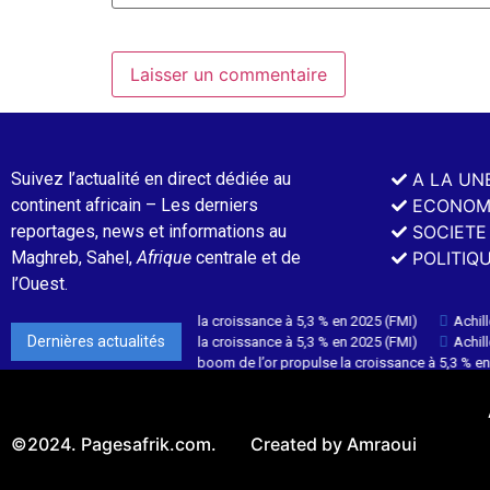
A LA UN
Suivez l’actualité en direct dédiée au
ECONOM
continent africain – Les derniers
SOCIETE
reportages, news et informations au
POLITIQ
Maghreb, Sahel,
Afrique
centrale et de
l’Ouest.
le boom de l’or propulse la croissance à 5,3 % en 2025 (FMI)
Achille Mbem
Dernières actualités
le boom de l’or propulse la croissance à 5,3 % en 2025 (FMI)
Achille Mbem
Burkina Faso : le boom de l’or propulse la croissance à 5,3 % en 20
©2024. Pagesafrik.com.
Created by Amraoui