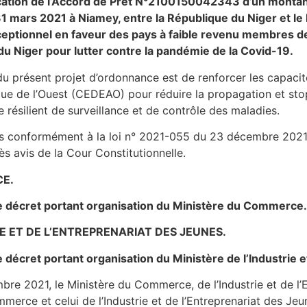
fication de l’Accord de Prêt N°2100150042343 d’un montant
31 mars 2021 à Niamey, entre la République du Niger et l
ceptionnel en faveur des pays à faible revenu membres 
du Niger pour lutter contre la pandémie de la Covid-19.
t du présent projet d’ordonnance est de renforcer les capacit
e de l’Ouest (CEDEAO) pour réduire la propagation et sto
e résilient de surveillance et de contrôle des maladies.
is conformément à la loi n° 2021-055 du 23 décembre 2021,
ès avis de la Cour Constitutionnelle.
CE.
e décret portant organisation du Ministère du Commerce
RIE ET DE L’ENTREPRENARIAT DES JEUNES.
e décret portant organisation du Ministère de l’Industrie 
re 2021, le Ministère du Commerce, de l’Industrie et de l’
mmerce et celui de l’Industrie et de l’Entreprenariat des Je