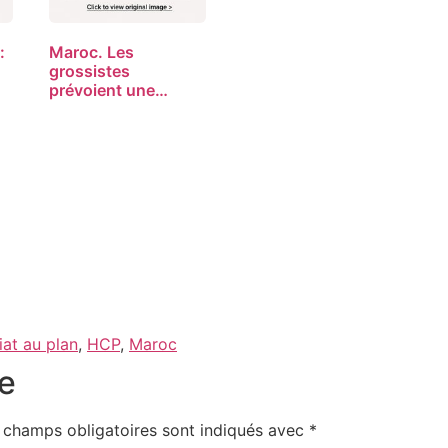
:
Maroc. Les
grossistes
prévoient une
embellie des…
at au plan
,
HCP
,
Maroc
e
 champs obligatoires sont indiqués avec
*