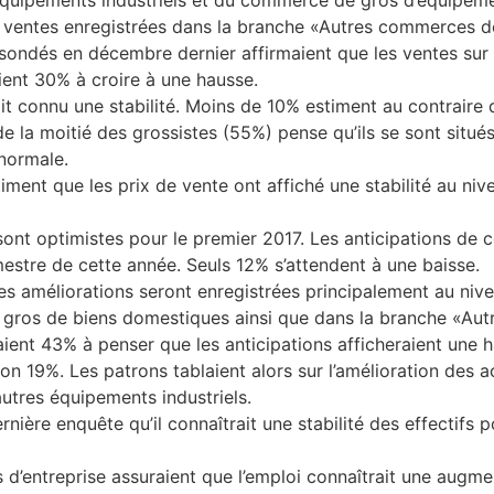
es ventes enregistrées dans la branche «Autres commerces de
ondés en décembre dernier affirmaient que les ventes sur 
aient 30% à croire à une hausse.
it connu une stabilité. Moins de 10% estiment au contraire q
e la moitié des grossistes (55%) pense qu’ils se sont situés
 normale.
ment que les prix de vente ont affiché une stabilité au niv
ont optimistes pour le premier 2017. Les anticipations de 
estre de cette année. Seuls 12% s’attendent à une baisse.
 des améliorations seront enregistrées principalement au n
 gros de biens domestiques ainsi que dans la branche «Aut
étaient 43% à penser que les anticipations afficheraient un
on 19%. Les patrons tablaient alors sur l’amélioration des 
utres équipements industriels.
dernière enquête qu’il connaîtrait une stabilité des effectif
 d’entreprise assuraient que l’emploi connaîtrait une augme