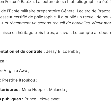
 Fortuné Batéza. La lecture de sa biobibliographie a été fa
e l’Ecole militaire préparatoire Général Leclerc de Brazzav
sseur certifié de philosophie. Il a publié un recueil de nouv
 » et récemment un second recueil de nouvelles, «Peur mor
laissé en héritage trois titres, à savoir, Le compte à rebour
entation et du contrôle :
Jessy E. Loemba ;
a ;
 Virginie Awé ;
:
Prestige Itsoukou ;
térieures :
Mme Huppert Malanda ;
 publiques :
Prince Lekwelewet