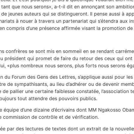
ant que nous serons», a-t-il dit en annonçant son ambition d
 jeunes auteurs qui se distingueront. Il pense aussi à app
ariats à nouer à travers un partenariat qui s’étendra aux inst
bien compris d’une présence affirmée visant la promotion de n
ns confrères se sont mis en sommeil en se rendant carrémen
u président qui promet de faire du retour des ceux qui ont q
 lui, «plus nombreux nous serons, plus forts nous serons ég
ron du Forum des Gens des Lettres, s’applique aussi pour l
titre de sympathisants, au lieu d’adhérer ou de devenir memb
e de pallier une certaine faiblesse constatée, l’association 
 toujours tout attendre des pouvoirs publics.
ne équipe d’une dizaine d’écrivains dont MM Ngakosso Oba
commission de contrôle et de vérification.
e par des lectures de textes dont un extrait de la nouvelle 