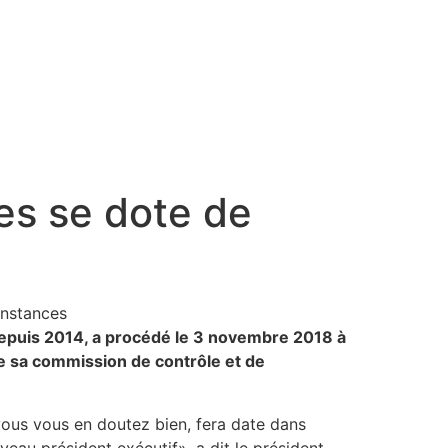
res se dote de
e depuis 2014, a procédé le 3 novembre 2018 à
 de sa commission de contrôle et de
vous vous en doutez bien, fera date dans
uveau président exécutif», a dit le président