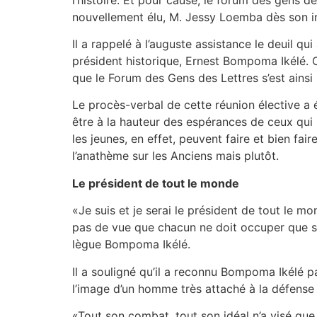
nouvellement élu, M. Jessy Loemba dès son in
Il a rappelé à l’auguste assistance le deuil qu
président historique, Ernest Bompoma Ikélé. C
que le Forum des Gens des Lettres s’est ainsi
Le procès-verbal de cette réunion élective a
être à la hauteur des espérances de ceux qui 
les jeunes, en effet, peuvent faire et bien fai
l’anathème sur les Anciens mais plutôt.
Le président de tout le monde
«Je suis et je serai le président de tout le 
pas de vue que chacun ne doit occuper que sa 
lègue Bompoma Ikélé.
Il a souligné qu’il a reconnu Bompoma Ikélé pa
l’image d’un homme très attaché à la défense d
«Tout son combat, tout son idéal n’a visé que