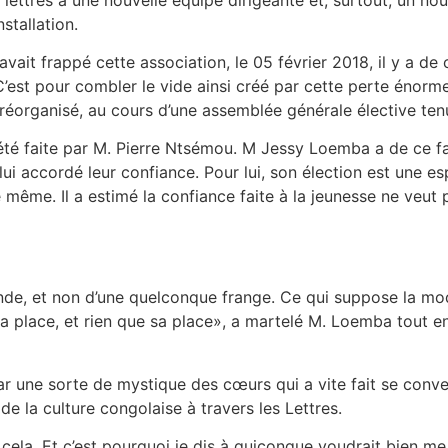
stallation.
i avait frappé cette association, le 05 février 2018, il y a d
’est pour combler le vide ainsi créé par cette perte énorm
 réorganisé, au cours d’une assemblée générale élective te
 été faite par M. Pierre Ntsémou. M Jessy Loemba a de ce 
lui accordé leur confiance. Pour lui, son élection est une 
re même. Il a estimé la confiance faite à la jeunesse ne veut 
monde, et non d’une quelconque frange. Ce qui suppose la m
place, et rien que sa place», a martelé M. Loemba tout en 
r une sorte de mystique des cœurs qui a vite fait se converge
e la culture congolaise à travers les Lettres.
 cela. Et c’est pourquoi je dis à quiconque voudrait bien 