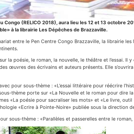
 du Congo (RELICO 2018), aura lieu les 12 et 13 octobre 2
e» à la librairie Les Dépêches de Brazzaville.
nariat entre le Pen Centre Congo Brazzaville, la librairie l
ntinents.
ur la poésie, le roman, la nouvelle, le théâtre et l’essai. I
es œuvres des écrivains et auteurs présents. Elle s’ouvrira
avec pour sous-thème : «L’essai littéraire pour réécrire l’his
ous-thème porte sur «La Nouvelle et le roman pour dire la s
es «La poésie pour sacraliser les mots» et «Le livre, outil
nthologie «Ecrire à Pointe-Noire» publiée sous la direction
pour sous-thème : «Parallèles et passerelles entre le roman, 