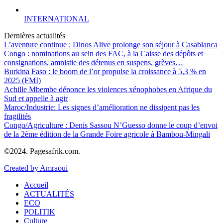
INTERNATIONAL
Dernières actualités
L’aventure continue : Dinos Alive prolonge son séjour à Casablanca
Congo : nominations au sein des FAC, à la Caisse des dépôts et
consignations, amnistie des détenus en suspens, grèves…
Burkina Faso : le boom de l’or propulse la croissance à 5,3 % en
2025 (FMI)
Achille Mbembe dénonce les violences xénophobes en Afrique du
Sud et appelle à agir
Maroc/Industrie: Les signes d’amélioration ne dissipent pas les
fragilités
Congo/Agriculture : Denis Sassou N’Guesso donne le coup d’envoi
de la 2ème édition de la Grande Foire agricole à Bambou-Mingali
©2024. Pagesafrik.com.
Created by Amraoui
Accueil
ACTUALITÉS
ECO
POLITIK
Culture