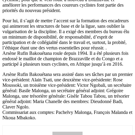
améliorer les performances des coureurs cyclistes font partie des
priorités du nouveau président.
Pour lui, il s’agit de mettre l’accent sur la formation des encadreurs
qui animeront les structures de base et de la ligue, sans oublier la
vulgarisation de la discipline. Il a exigé des membres du bureau élu
un minimum de disponibilité, de responsabilité, d’esprit de
participation et de collégialité dans le travail et, surtout, la probité,
l’éthique étant une des vertus essentielles pour réussir. .
Arsène Rufin Bakouétana roule depuis 1994. Il a été plusieurs fois
endossé le maillot de champion de Brazzaville et du Congo et a
participé à plusieurs tours cyclistes, en Afrique jusqu’à en 2016.
Arsène Rufin Bakouétana sera assisté dans ses tâches par un premier
vice-président: Alain Tsati, une deuxième vice-présidente: Rose
Moussoki, un troisième vice-président: Victor Ngobali, un secrétaire
général: Basile Malonga, un secrétaire général adjoint: Grégoire
Malonga, une trésorière générale: Gisèle Tabou Tabou, un trésorier
général adjoint: Maria Chanelle des membres: Dieudonné Badi,
Claver Ngolo.
Commissariat aux comptes: Pachelvy Malonga, François Malanda et
Nkoua Mbakoko.