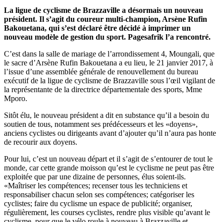
La ligue de cyclisme de Brazzaville a désormais un nouveau
président. Il s’agit du coureur multi-champion, Arsène Rufin
Bakouetana, qui s’est déclaré être décidé à imprimer un
nouveau modèle de gestion du sport. Pagesafrik l’a rencontré.
C’est dans la salle de mariage de l’arrondissement 4, Moungali, que
le sacre d’Arsène Rufin Bakouetana a eu lieu, le 21 janvier 2017, à
l’issue d’une assemblée générale de renouvellement du bureau
exécutif de la ligue de cyclisme de Brazzaville sous l’œil vigilant de
la représentante de la directrice départementale des sports, Mme
Mporo.
Sitôt élu, le nouveau président a dit en substance qu’il a besoin du
soutien de tous, notamment ses prédécesseurs et les «doyens»,
anciens cyclistes ou dirigeants avant d’ajouter qu’il n’aura pas honte
de recourir aux doyens.
Pour lui, c’est un nouveau départ et il s’agit de s’entourer de tout le
monde, car cette grande moisson qu’est le cyclisme ne peut pas être
exploitée que par une dizaine de personnes, élus soient-ils.
«Maîtriser les compétences; recenser tous les techniciens et
responsabiliser chacun selon ses compétences; catégoriser les
cyclistes; faire du cyclisme un espace de publicité; organiser,
régulièrement, les courses cyclistes, rendre plus visible qu’avant le
cyclisme, pour que le vélo roule à nouveau à Brazzaville et