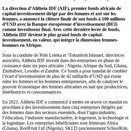
La direction d’Alitheia IDF (AIF), premier fonds africain de
capital-investissement dirigé par des femmes et axé sur les
femmes, a annoncé la clôture finale de son fonds à 100 millions
d’USD avec la Banque européenne d’investissement (BEI)
comme investisseur final. Avec cette dernière levée de fonds,
Alitheia IDF devient le plus grand fonds de capital-
investissement, en valeur, qui intègre la dimension femmes-
hommes en Afrique.
Sous la conduite de Polo Leteka et ‘Tokunboh Ishmael, directrices
associées, Alitheia IDF investit dans des entreprises en phase de
croissance dans six pays africains : Nigeria, Afrique du Sud, Ghana,
Zimbabwe, Lesotho et Zambie. Ce fonds a pour mandat de combler
l’écart d’investissement de plus de 42 milliards d’USD qui existe
entre les femmes et les hommes entrepreneurs, afin de catalyser le
pouvoir économique des femmes africaines en tant que productrices,
distributrices et consommatrices.
En 2021, Alitheia IDF a commencé à mettre en œuvre ce mandat en
procédant à des investissements dans cinq entreprises dirigées par
des femmes dans des secteurs essentiels, dont l’agro-industrie,
l’éducation, l’industrie manufacturière, le logement, la technologie et
la logistique. Les entreprises bénéficiaires sont Jetstream Africa
(Ghana), ReelFruit Ltd (Nigeria), SKLD (anciennement SchoolKits,