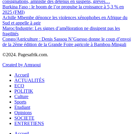
consignations, amnistie des détenus en suspens, grèves…
Burkina Faso : le boom de l’or propulse la croissance à 5,3 % en
2025 (FMI)
Achille Mbembe dénonce les violences xénophobes en Afrique du
Sud et appelle à agir
Maroc/Industrie: Les signes d’amélioration ne dissipent pas les
fragilités
Congo/Agriculture : Denis Sassou N’Guesso donne le coup d’envoi
de la 2ème édition de la Grande Foire agricole à Bambou-Mingali
©2024. Pagesafrik.com.
Created by Amraoui
Accueil
ACTUALITÉS
ECO
POLITIK
Culture
Sports
Etudiant
Opinions
SOCIETE
ENTRETIENS
Accueil