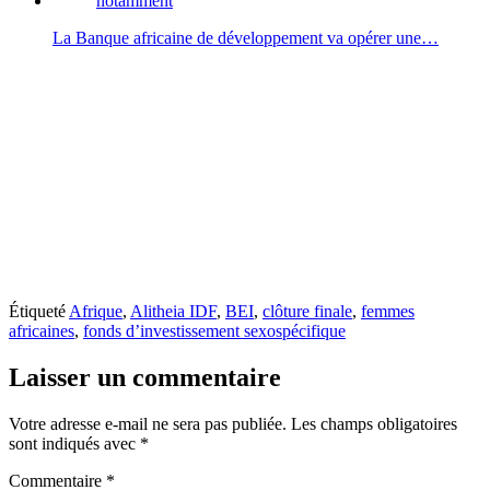
La Banque africaine de développement va opérer une…
Étiqueté
Afrique
,
Alitheia IDF
,
BEI
,
clôture finale
,
femmes
africaines
,
fonds d’investissement sexospécifique
Laisser un commentaire
Votre adresse e-mail ne sera pas publiée.
Les champs obligatoires
sont indiqués avec
*
Commentaire
*