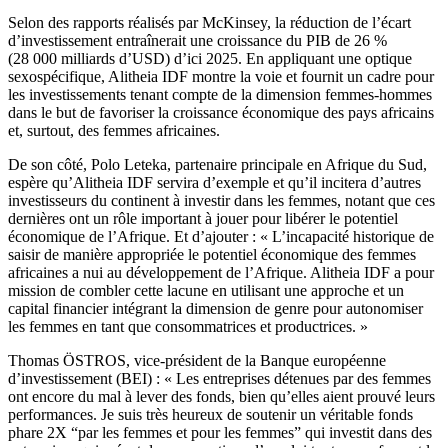
Selon des rapports réalisés par McKinsey, la réduction de l’écart
d’investissement entraînerait une croissance du PIB de 26 %
(28 000 milliards d’USD) d’ici 2025. En appliquant une optique
sexospécifique, Alitheia IDF montre la voie et fournit un cadre pour
les investissements tenant compte de la dimension femmes-hommes
dans le but de favoriser la croissance économique des pays africains
et, surtout, des femmes africaines.
De son côté, Polo Leteka, partenaire principale en Afrique du Sud,
espère qu’Alitheia IDF servira d’exemple et qu’il incitera d’autres
investisseurs du continent à investir dans les femmes, notant que ces
dernières ont un rôle important à jouer pour libérer le potentiel
économique de l’Afrique. Et d’ajouter : « L’incapacité historique de
saisir de manière appropriée le potentiel économique des femmes
africaines a nui au développement de l’Afrique. Alitheia IDF a pour
mission de combler cette lacune en utilisant une approche et un
capital financier intégrant la dimension de genre pour autonomiser
les femmes en tant que consommatrices et productrices. »
Thomas ÖSTROS, vice-président de la Banque européenne
d’investissement (BEI) : « Les entreprises détenues par des femmes
ont encore du mal à lever des fonds, bien qu’elles aient prouvé leurs
performances. Je suis très heureux de soutenir un véritable fonds
phare 2X “par les femmes et pour les femmes” qui investit dans des