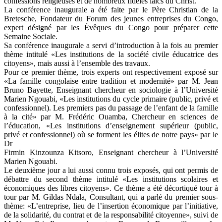
confessions religieuses et de nombreux fidèles laïcs du Christ.
La conférence inaugurale a été faite par le Père Christian de la
Bretesche, Fondateur du Forum des jeunes entreprises du Congo,
expert désigné par les Évêques du Congo pour préparer cette
Semaine Sociale.
Sa conférence inaugurale a servi d’introduction à la fois au premier
thème intitulé «Les institutions de la société civile éducatrice des
citoyens», mais aussi à l’ensemble des travaux.
Pour ce premier thème, trois experts ont respectivement exposé sur
«La famille congolaise entre tradition et modernité» par M. Jean
Bruno Bayette, Enseignant chercheur en sociologie à l’Université
Marien Ngouabi, «Les institutions du cycle primaire (public, privé et
confessionnel). Les premiers pas du passage de l’enfant de la famille
à la cité» par M. Frédéric Ouamba, Chercheur en sciences de
l’éducation, «Les institutions d’enseignement supérieur (public,
privé et confessionnel) où se forment les élites de notre pays» par le
Dr
Firmin Kinzounza Kitsoro, Enseignant chercheur à l’Université
Marien Ngouabi.
Le deuxième jour a lui aussi connu trois exposés, qui ont permis de
débattre du second thème intitulé «Les institutions scolaires et
économiques des libres citoyens». Ce thème a été décortiqué tour à
tour par M. Gildas Ndala, Consultant, qui a parlé du premier sous-
thème: «L’entreprise, lieu de l’insertion économique par l’initiative,
de la solidarité, du contrat et de la responsabilité citoyenne», suivi de