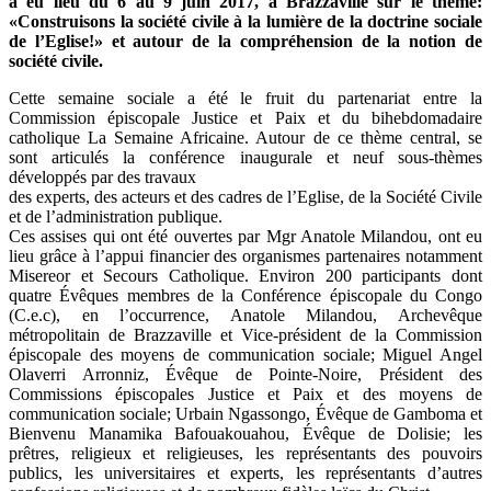
a eu lieu du 6 au 9 juin 2017, à Brazzaville sur le thème:
«Construisons la société civile à la lumière de la doctrine sociale
de l’Eglise!» et autour de la compréhension de la notion de
société civile.
Cette semaine sociale a été le fruit du partenariat entre la
Commission épiscopale Justice et Paix et du bihebdomadaire
catholique La Semaine Africaine. Autour de ce thème central, se
sont articulés la conférence inaugurale et neuf sous-thèmes
développés par des travaux
des experts, des acteurs et des cadres de l’Eglise, de la Société Civile
et de l’administration publique.
Ces assises qui ont été ouvertes par Mgr Anatole Milandou, ont eu
lieu grâce à l’appui financier des organismes partenaires notamment
Misereor et Secours Catholique. Environ 200 participants dont
quatre Évêques membres de la Conférence épiscopale du Congo
(C.e.c), en l’occurrence, Anatole Milandou, Archevêque
métropolitain de Brazzaville et Vice-président de la Commission
épiscopale des moyens de communication sociale; Miguel Angel
Olaverri Arronniz, Évêque de Pointe-Noire, Président des
Commissions épiscopales Justice et Paix et des moyens de
communication sociale; Urbain Ngassongo, Évêque de Gamboma et
Bienvenu Manamika Bafouakouahou, Évêque de Dolisie; les
prêtres, religieux et religieuses, les représentants des pouvoirs
publics, les universitaires et experts, les représentants d’autres