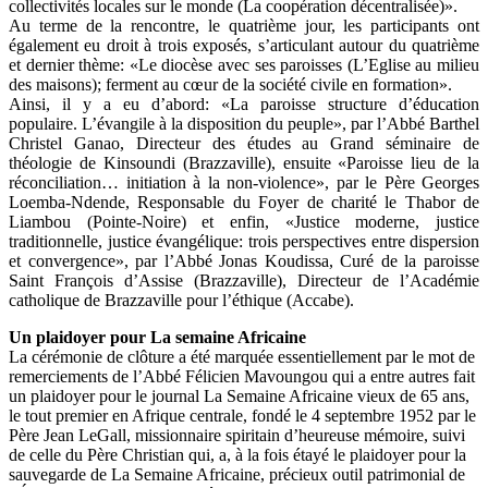
collectivités locales sur le monde (La coopération décentralisée)».
Au terme de la rencontre, le quatrième jour, les participants ont
également eu droit à trois exposés, s’articulant autour du quatrième
et dernier thème: «Le diocèse avec ses paroisses (L’Eglise au milieu
des maisons); ferment au cœur de la société civile en formation».
Ainsi, il y a eu d’abord: «La paroisse structure d’éducation
populaire. L’évangile à la disposition du peuple», par l’Abbé Barthel
Christel Ganao, Directeur des études au Grand séminaire de
théologie de Kinsoundi (Brazzaville), ensuite «Paroisse lieu de la
réconciliation… initiation à la non-violence», par le Père Georges
Loemba-Ndende, Responsable du Foyer de charité le Thabor de
Liambou (Pointe-Noire) et enfin, «Justice moderne, justice
traditionnelle, justice évangélique: trois perspectives entre dispersion
et convergence», par l’Abbé Jonas Koudissa, Curé de la paroisse
Saint François d’Assise (Brazzaville), Directeur de l’Académie
catholique de Brazzaville pour l’éthique (Accabe).
Un plaidoyer pour La semaine Africaine
La cérémonie de clôture a été marquée essentiellement par le mot de
remerciements de l’Abbé Félicien Mavoungou qui a entre autres fait
un plaidoyer pour le journal La Semaine Africaine vieux de 65 ans,
le tout premier en Afrique centrale, fondé le 4 septembre 1952 par le
Père Jean LeGall, missionnaire spiritain d’heureuse mémoire, suivi
de celle du Père Christian qui, a, à la fois étayé le plaidoyer pour la
sauvegarde de La Semaine Africaine, précieux outil patrimonial de