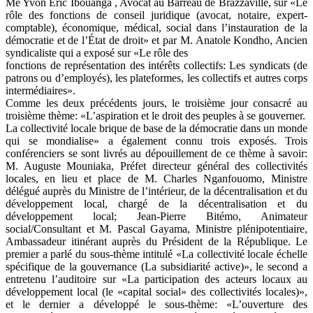
Me Yvon Eric Ibouanga , Avocat au Barreau de Brazzaville, sur «Le
rôle des fonctions de conseil juridique (avocat, notaire, expert-
comptable), économique, médical, social dans l’instauration de la
démocratie et de l’État de droit» et par M. Anatole Kondho, Ancien
syndicaliste qui a exposé sur «Le rôle des
fonctions de représentation des intérêts collectifs: Les syndicats (de
patrons ou d’employés), les plateformes, les collectifs et autres corps
intermédiaires».
Comme les deux précédents jours, le troisième jour consacré au
troisième thème: «L’aspiration et le droit des peuples à se gouverner.
La collectivité locale brique de base de la démocratie dans un monde
qui se mondialise» a également connu trois exposés. Trois
conférenciers se sont livrés au dépouillement de ce thème à savoir:
M. Auguste Mouniaka, Préfet directeur général des collectivités
locales, en lieu et place de M. Charles Nganfouomo, Ministre
délégué auprès du Ministre de l’intérieur, de la décentralisation et du
développement local, chargé de la décentralisation et du
développement local; Jean-Pierre Bitémo, Animateur
social/Consultant et M. Pascal Gayama, Ministre plénipotentiaire,
Ambassadeur itinérant auprès du Président de la République. Le
premier a parlé du sous-thème intitulé «La collectivité locale échelle
spécifique de la gouvernance (La subsidiarité active)», le second a
entretenu l’auditoire sur «La participation des acteurs locaux au
développement local (le «capital social» des collectivités locales)»,
et le dernier a développé le sous-thème: «L’ouverture des