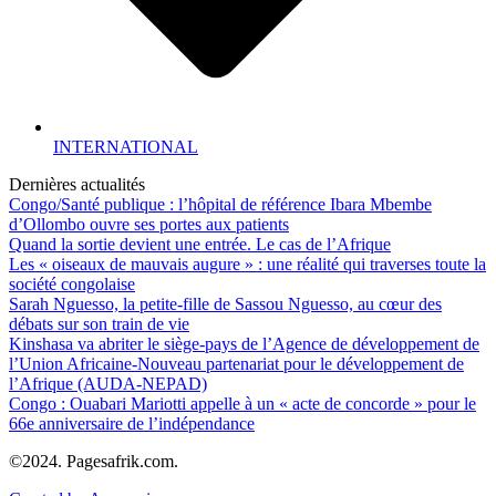
INTERNATIONAL
Dernières actualités
Congo/Santé publique : l’hôpital de référence Ibara Mbembe
d’Ollombo ouvre ses portes aux patients
Quand la sortie devient une entrée. Le cas de l’Afrique
Les « oiseaux de mauvais augure » : une réalité qui traverses toute la
société congolaise
Sarah Nguesso, la petite-fille de Sassou Nguesso, au cœur des
débats sur son train de vie
Kinshasa va abriter le siège-pays de l’Agence de développement de
l’Union Africaine-Nouveau partenariat pour le développement de
l’Afrique (AUDA-NEPAD)
Congo : Ouabari Mariotti appelle à un « acte de concorde » pour le
66e anniversaire de l’indépendance
©2024. Pagesafrik.com.