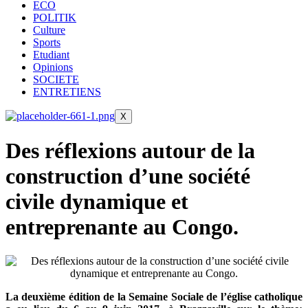
ECO
POLITIK
Culture
Sports
Etudiant
Opinions
SOCIETE
ENTRETIENS
X
Des réflexions autour de la
construction d’une société
civile dynamique et
entreprenante au Congo.
La deuxième édition de la Semaine Sociale de l’église catholique