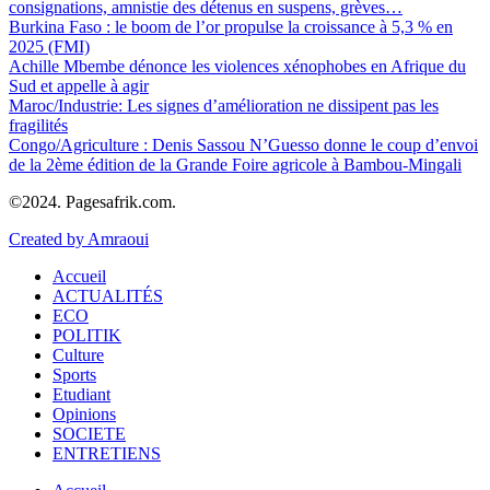
consignations, amnistie des détenus en suspens, grèves…
Burkina Faso : le boom de l’or propulse la croissance à 5,3 % en
2025 (FMI)
Achille Mbembe dénonce les violences xénophobes en Afrique du
Sud et appelle à agir
Maroc/Industrie: Les signes d’amélioration ne dissipent pas les
fragilités
Congo/Agriculture : Denis Sassou N’Guesso donne le coup d’envoi
de la 2ème édition de la Grande Foire agricole à Bambou-Mingali
©2024. Pagesafrik.com.
Created by Amraoui
Accueil
ACTUALITÉS
ECO
POLITIK
Culture
Sports
Etudiant
Opinions
SOCIETE
ENTRETIENS