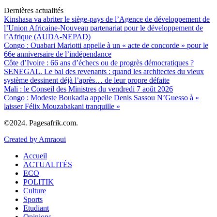
Dernières actualités
Kinshasa va abriter le siège-pays de l’Agence de développement de
l’Union Africaine-Nouveau partenariat pour le développement de
l’Afrique (AUDA-NEPAD)
Congo : Ouabari Mariotti appelle à un « acte de concorde » pour le
66e anniversaire de l’indépendance
Côte d’Ivoire : 66 ans d’échecs ou de progrès démocratiques ?
SENEGAL. Le bal des revenants : quand les architectes du vieux
système dessinent déjà l’après… de leur propre défaite
Mali : le Conseil des Ministres du vendredi 7 août 2026
Congo : Modeste Boukadia appelle Denis Sassou N’Guesso à «
laisser Félix Mouzabakani tranquille »
©2024. Pagesafrik.com.
Created by Amraoui
Accueil
ACTUALITÉS
ECO
POLITIK
Culture
Sports
Etudiant
Opinions