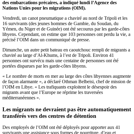
des embarcations précaires, a indiqué lundi l’Agence des
Nations Unies pour les migrations (OIM).
Vendredi, un canot pneumatique a chaviré au nord de Tripoli et les
16 survivants (des jeunes hommes de Gambie, du Soudan, du
Yémen, du Niger et de Guinée) ont été secourus par les garde-côtes
libyens. Cependant, on estime que 103 personnes ont perdu la vie, a
précisé l’OIM dans un communiqué de presse.
Dimanche, un autre petit bateau en caoutchouc rempli de migrants a
chaviré au large d’Al-Khums, à l’est de Tripoli. Environ 41
personnes ont survécu mais une centaine de personnes ont été
portées disparues par les garde-côtes libyens.
« Le nombre de morts en mer au large des côtes libyennes augmente
de façon alarmante », a déclaré Othman Belbeisi, chef de mission de
l’OIM en Libye. « Les trafiquants exploitent le désespoir des
migrants avant que l’Europe ne réprime les traversées
méditerranéennes ».
Les migrants ne devraient pas être automatiquement
transférés vers des centres de détention
Des employés de l’OIM ont été déployés pour apporter aux 41
survivants une assistance sous formes de nourriture, d’eau et