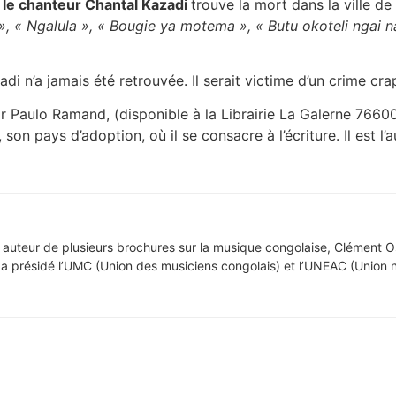
 le chanteur Chantal Kazadi
trouve la mort dans la ville d
», « Ngalula », « Bougie ya motema », « Butu okoteli ngai n
di n’a jamais été retrouvée. Il serait victime d’un crime c
r Paulo Ramand, (disponible à la Librairie La Galerne 76600
 son pays d’adoption, où il se consacre à l’écriture. Il est l
 auteur de plusieurs brochures sur la musique congolaise, Clément O
l a présidé l’UMC (Union des musiciens congolais) et l’UNEAC (Union n