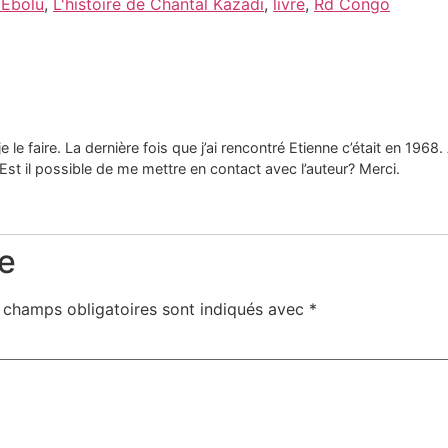
 Ebolu
,
L'histoire de Chantal Kazadi
,
livre
,
Rd Congo
 je le faire. La dernière fois que j’ai rencontré Etienne c’était en 1
Est il possible de me mettre en contact avec l’auteur? Merci.
e
 champs obligatoires sont indiqués avec
*