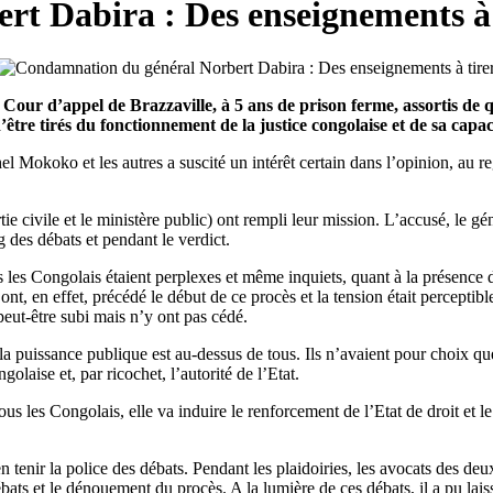
t Dabira : Des enseignements à 
r d’appel de Brazzaville, à 5 ans de prison ferme, assortis de qu
re tirés du fonctionnement de la justice congolaise et de sa capacit
el Mokoko et les autres a suscité un intérêt certain dans l’opinion, au 
artie civile et le ministère public) ont rempli leur mission. L’accusé, le 
 des débats et pendant le verdict.
tous les Congolais étaient perplexes et même inquiets, quant à la présen
ns ont, en effet, précédé le début de ce procès et la tension était percepti
peut-être subi mais n’y ont pas cédé.
la puissance publique est au-dessus de tous. Ils n’avaient pour choix que 
golaise et, par ricochet, l’autorité de l’Etat.
tous les Congolais, elle va induire le renforcement de l’Etat de droit et 
 tenir la police des débats. Pendant les plaidoiries, les avocats des deux
ébats et le dénouement du procès. A la lumière de ces débats, il a pu lais