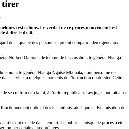
tirer
elques restrictions. Le verdict de ce procès mouvementé est
é à dire le droit.
regard de la qualité des personnes qui ont comparu : deux généraux
général Norbert Dabira et le témoin de l’accusation, le général Nianga
ce du témoin, le général Nianga Ngatsé Mbouala, dont personne ne
ble dans la ville, à quelques moments de l’instruction du dossier. Cette
de se conformer à la loi, à l’ordre républicain. Les juges ont fait ainsi
le fonctionnement optimal des institutions, ainsi que la dynamisation de
 parties ont excellé dans leur art. Le public – puisque le procès a été
ser tomber certains faux préjugés.