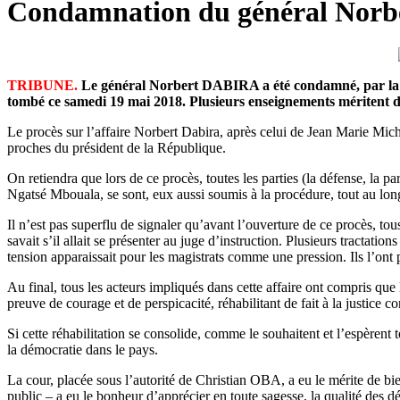
Condamnation du général Norber
TRIBUNE.
Le général Norbert DABIRA a été condamné, par la Cou
tombé ce samedi 19 mai 2018. Plusieurs enseignements méritent d’êt
Le procès sur l’affaire Norbert Dabira, après celui de Jean Marie Mich
proches du président de la République.
On retiendra que lors de ce procès, toutes les parties (la défense, la p
Ngatsé Mbouala, se sont, eux aussi soumis à la procédure, tout au long
Il n’est pas superflu de signaler qu’avant l’ouverture de ce procès, 
savait s’il allait se présenter au juge d’instruction. Plusieurs tractatio
tension apparaissait pour les magistrats comme une pression. Ils l’ont 
Au final, tous les acteurs impliqués dans cette affaire ont compris que 
preuve de courage et de perspicacité, réhabilitant de fait à la justice con
Si cette réhabilitation se consolide, comme le souhaitent et l’espèrent 
la démocratie dans le pays.
La cour, placée sous l’autorité de Christian OBA, a eu le mérite de bien
public – a eu le bonheur d’apprécier en toute sagesse, la qualité des d