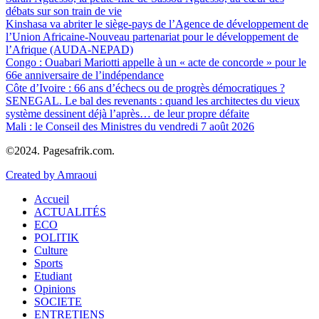
débats sur son train de vie
Kinshasa va abriter le siège-pays de l’Agence de développement de
l’Union Africaine-Nouveau partenariat pour le développement de
l’Afrique (AUDA-NEPAD)
Congo : Ouabari Mariotti appelle à un « acte de concorde » pour le
66e anniversaire de l’indépendance
Côte d’Ivoire : 66 ans d’échecs ou de progrès démocratiques ?
SENEGAL. Le bal des revenants : quand les architectes du vieux
système dessinent déjà l’après… de leur propre défaite
Mali : le Conseil des Ministres du vendredi 7 août 2026
©2024. Pagesafrik.com.
Created by Amraoui
Accueil
ACTUALITÉS
ECO
POLITIK
Culture
Sports
Etudiant
Opinions
SOCIETE
ENTRETIENS