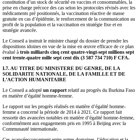
constitution d’un stock de sécurité en vaccins et consommables, la
prise en charge précoce des cas selon les protocoles révisés avec les
médicaments pré positionnés, la vaccination réactive de masse
gratuite en cas d’épidémie, le renforcement de la communication au
profit de la population et la vaccination en stratégie fixe et en
stratégie avancée.
Le Conseil a instruit le ministre chargé du dossier de prendre les
dispositions idoines en vue de la mise en œuvre efficace de ce plan
évalué à
trois milliards cinq cent quatre-vingt-sept millions sept
cent trente-quatre mille sept cent dix (3 587 734 710) F CFA.
I.7. AU TITRE DU MINISTERE DU GENRE, DE LA
SOLIDARITE NATIONALE, DE LA FAMILLE ET DE
L’ACTION HUMANITAIRE
Le Conseil a adopté
un rapport
relatif au progrès du Burkina Faso
en matière d’égalité homme-femme.
Le rapport sur les progrès réalisés en matière d’égalité homme-
femme a concerné la période de 2014 à 2021. Ce rapport fait
ressortir des avancées notables en matière d’égalité homme-femme,
conformément aux engagements pris en 1995 à Beijing avec la
Communauté internationale.
Ces avancées
concernent entre autres domaines, l’éducation et la