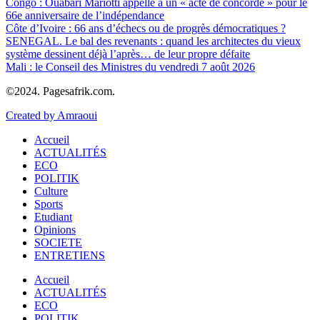
Congo : Ouabari Mariotti appelle à un « acte de concorde » pour le
66e anniversaire de l’indépendance
Côte d’Ivoire : 66 ans d’échecs ou de progrès démocratiques ?
SENEGAL. Le bal des revenants : quand les architectes du vieux
système dessinent déjà l’après… de leur propre défaite
Mali : le Conseil des Ministres du vendredi 7 août 2026
©2024. Pagesafrik.com.
Created by Amraoui
Accueil
ACTUALITÉS
ECO
POLITIK
Culture
Sports
Etudiant
Opinions
SOCIETE
ENTRETIENS
Accueil
ACTUALITÉS
ECO
POLITIK