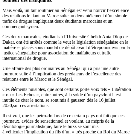
bonheur des trafiquants.
Mais voilà, un fait routinier au Sénégal est venu noircir l’excellence
des relations le liant au Maroc suite au démantèlement d’un simple
trafic de drogue impliquant deux étudiants marocains et un
commerçant syrien.
Ces deux marocains, étudiants à l’Université Cheikh Anta Diop de
Dakar, ont été arrêtés comme le veut la législation sénégalaise en la
matière et placés sous mandat de dépôt avant d’êtrepoursuivis par la
justice sénégalaise pour association de malfaiteurs et trafic
international de drogue.
Une affaire des plus ordinaires au Sénégal qui a pris une autre
tournure suite à l’implication des prédateurs de l’excellence des
relations entre le Maroc et le Sénégal.
Ces éléments nuisibles, que sont certains porte-voix tels « Libération
» ou « Les Echos », entre autres, à la solde d’un paysdont il est
inutile de citer le nom, se sont mis à gausser, dès le 16 juillet
2020,sur ces arrestations.
Il est vrai, que les pétro-dollars de ce certain pays ont fait que ces
journaux, avides de sensationnel et voulant, au mépris de la
déontologie journalistique, faire le buzz se sont mis
à véhiculer l’implication du fils d’un « très proche du Roi du Maroc