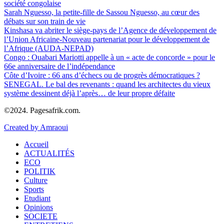
société congolaise
Sarah Nguesso, la petite-fille de Sassou Nguesso, au cœur des
débats sur son train de vie
Kinshasa va abriter le siège-pays de l’Agence de développement de
l’Union Africaine-Nouveau partenariat pour le développement de
l’Afrique (AUDA-NEPAD)
Congo : Ouabari Mariotti appelle à un « acte de concorde » pour le
66e anniversaire de l’indépendance
Côte d’Ivoire : 66 ans d’échecs ou de progrès démocratiques ?
SENEGAL. Le bal des revenants : quand les architectes du vieux
système dessinent déjà l’après… de leur propre défaite
©2024. Pagesafrik.com.
Created by Amraoui
Accueil
ACTUALITÉS
ECO
POLITIK
Culture
Sports
Etudiant
Opinions
SOCIETE