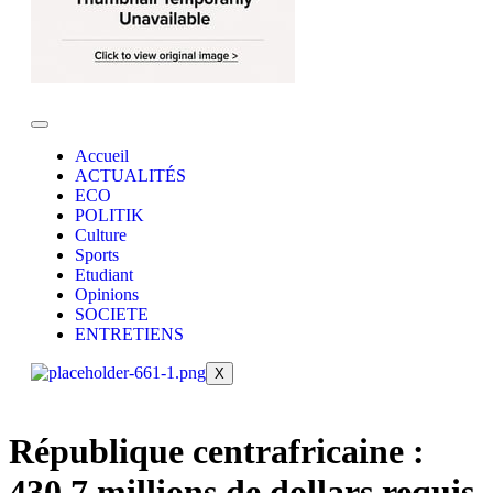
Accueil
ACTUALITÉS
ECO
POLITIK
Culture
Sports
Etudiant
Opinions
SOCIETE
ENTRETIENS
X
République centrafricaine :
430,7 millions de dollars requis