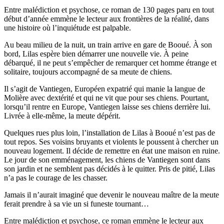
Entre malédiction et psychose, ce roman de 130 pages paru en tout
début d’année emmène le lecteur aux frontières de la réalité, dans
une histoire où l’inquiétude est palpable.
Au beau milieu de la nuit, un train arrive en gare de Booué. À son
bord, Lilas espère bien démarrer une nouvelle vie. À peine
débarqué, il ne peut s’empêcher de remarquer cet homme étrange et
solitaire, toujours accompagné de sa meute de chiens.
Il s’agit de Vantiegen, Européen expatrié qui manie la langue de
Molière avec dextérité et qui ne vit que pour ses chiens. Pourtant,
lorsqu’il rentre en Europe, Vantiegen laisse ses chiens derrière lui.
Livrée à elle-même, la meute dépérit.
Quelques rues plus loin, l’installation de Lilas à Booué n’est pas de
tout repos. Ses voisins bruyants et violents le poussent à chercher un
nouveau logement. Il décide de remettre en état une maison en ruine.
Le jour de son emménagement, les chiens de Vantiegen sont dans
son jardin et ne semblent pas décidés à le quitter. Pris de pitié, Lilas
n’a pas le courage de les chasser.
Jamais il n’aurait imaginé que devenir le nouveau maître de la meute
ferait prendre à sa vie un si funeste tournant…
Entre malédiction et psychose, ce roman emmène le lecteur aux