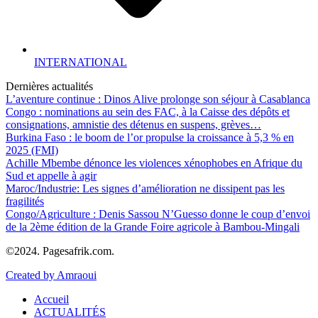
INTERNATIONAL
Dernières actualités
L’aventure continue : Dinos Alive prolonge son séjour à Casablanca
Congo : nominations au sein des FAC, à la Caisse des dépôts et
consignations, amnistie des détenus en suspens, grèves…
Burkina Faso : le boom de l’or propulse la croissance à 5,3 % en
2025 (FMI)
Achille Mbembe dénonce les violences xénophobes en Afrique du
Sud et appelle à agir
Maroc/Industrie: Les signes d’amélioration ne dissipent pas les
fragilités
Congo/Agriculture : Denis Sassou N’Guesso donne le coup d’envoi
de la 2ème édition de la Grande Foire agricole à Bambou-Mingali
©2024. Pagesafrik.com.
Created by Amraoui
Accueil
ACTUALITÉS