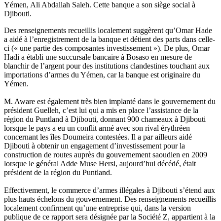
Yémen, Ali Abdallah Saleh. Cette banque a son siège social à
Djibouti.
Des renseignements recueillis localement suggèrent qu’Omar Hade
a aidé à l’enregistrement de la banque et détient des parts dans celle-
ci (« une partie des composantes investissement »). De plus, Omar
Hadi a établi une succursale bancaire à Bosaso en mesure de
blanchir de l’argent pour des institutions clandestines touchant aux
importations d’armes du Yémen, car la banque est originaire du
Yémen.
M. Aware est également très bien implanté dans le gouvernement du
président Guelleh, c’est lui qui a mis en place l’assistance de la
région du Puntland à Djibouti, donnant 900 chameaux à Djibouti
lorsque le pays a eu un conflit armé avec son rival érythréen
concernant les îles Doumeira contestées. Il a par ailleurs aidé
Djibouti à obtenir un engagement d’investissement pour la
construction de routes auprès du gouvernement saoudien en 2009
lorsque le général Adde Muse Hersi, aujourd’hui décédé, était
président de la région du Puntland.
Effectivement, le commerce d’armes illégales à Djibouti s’étend aux
plus hauts échelons du gouvernement. Des renseignements recueillis
localement confirment qu’une entreprise qui, dans la version
publique de ce rapport sera désignée par la Société Z, appartient à la