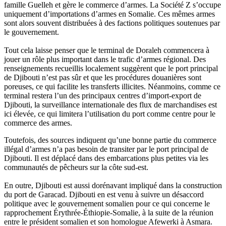
famille Guelleh et gère le commerce d’armes. La Société Z s’occupe
uniquement d’importations d’armes en Somalie. Ces mêmes armes
sont alors souvent distribuées à des factions politiques soutenues par
le gouvernement.
Tout cela laisse penser que le terminal de Doraleh commencera à
jouer un rôle plus important dans le trafic d’armes régional. Des
renseignements recueillis localement suggèrent que le port principal
de Djibouti n’est pas sûr et que les procédures douanières sont
poreuses, ce qui facilite les transferts illicites. Néanmoins, comme ce
terminal restera l’un des principaux centres d’import-export de
Djibouti, la surveillance internationale des flux de marchandises est
ici élevée, ce qui limitera l’utilisation du port comme centre pour le
commerce des armes.
Toutefois, des sources indiquent qu’une bonne partie du commerce
illégal d’armes n’a pas besoin de transiter par le port principal de
Djibouti. Il est déplacé dans des embarcations plus petites via les
communautés de pêcheurs sur la côte sud-est.
En outre, Djibouti est aussi dorénavant impliqué dans la construction
du port de Garacad. Djibouti en est venu à suivre un désaccord
politique avec le gouvernement somalien pour ce qui concerne le
rapprochement Érythrée-Éthiopie-Somalie, à la suite de la réunion
entre le président somalien et son homologue Afewerki à Asmara.