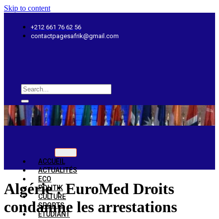
Skip to content
+212 661 76 62 56
contactpagesafrik@gmail.com
ACCUEIL
ACTUALITÉS
ECO
Algérie : EuroMed Droits
POLITIK
CULTURE
condamne les arrestations
SPORTS
ETUDIANT