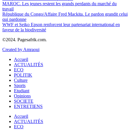
MAROC. Les jeunes restent les grands perdants du marché du
travail
République du Congo/Affaire Fred Mackita. Le pardon grandit celui
qui pardonne
WWF et Seiko Epson renforcent leur partenariat international en
faveur de la biodiversité
©2024. Pagesafrik.com.
Created by Amraoui
Accueil
ACTUALITÉS
ECO
POLITIK
Culture
Sports
Etudiant
Opinions
SOCIETE
ENTRETIENS
Accueil
ACTUALITÉS
ECO