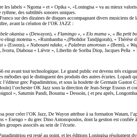
tre les labels « Ngoma » et « Opika », «Loningisa » va au mieux valorise
 rythme, des subtilités sonores uniques.
bo Franco sur des dizaines de disques accompagnant divers musiciens de
-dire, avant la création de l’OK JAZZ :
abele
okanisa »
(Dewayon),
« Flamingo », « Elo mama », « Ba petit b
yo
elingi motema », »Rumbamba »,(Pholidor Tandjigorah), « Thérèse d
ai »
(Essous),
« Nabosani ndako, « Palabras amorosas »
(Bemi),
« Wap
, Ivorra, Diaboua « Lièvre », Liberlin de Soriba Diop, Jacques Pella »
6 est avant tout technologique. Le grand public est devenu très exigeant
les mélodies qui le distinguent des produits des autres écuries. Lopadi
l’éditeur grec Papadimitriou, et sous la houlette de Germain Gaston Cas
uin) l’orchestre OK Jazz sous la direction de Jean-Serge Essous et 
ssignol », Saturnin Pandi, Bosuma « Dessoin, ( et peu après, Longomba
sa pour créer l’OK Jazz, De Wayon attribue à sa formation Watam, l’ap
tions « Esengo » du grec Dino Antonopoulos, dont la gestion est confiée
s groupes associés au sein de l’écurie.
apadimitriou est resté au point, et les éditions Loningisa résolument d