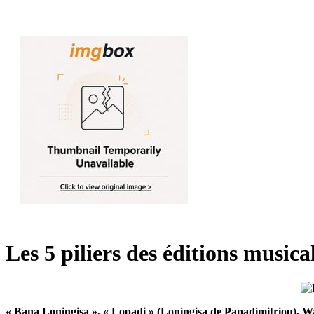
Les 5 piliers des éditions music
« Bana Loningisa », « Lopadi » (Loningisa de Papadimitriou), Wa