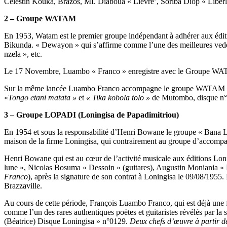
Célestin Kouka, Brazos, MI. Diaboua « Lièvre’, Soriba Diop « Liberli
2 – Groupe WATAM
En 1953, Watam est le premier groupe indépendant à adhérer aux éd
Bikunda. « Dewayon » qui s’affirme comme l’une des meilleures vedette
nzela », etc.
Le 17 Novembre, Luambo « Franco » enregistre avec le Groupe WATA
Sur la même lancée Luambo Franco accompagne le groupe WATAM d
«
Tongo etani matata »
et
« Tika kobola tolo »
de Mutombo, disque n°0
3 – Groupe LOPADI (Loningisa de Papadimitriou)
En 1954 et sous la responsabilité d’Henri Bowane le groupe « Bana L
maison de la firme Loningisa, qui contrairement au groupe d’accompagn
Henri Bowane qui est au cœur de l’activité musicale aux éditions Loni
lune », Nicolas Bosuma « Dessoin » (guitares), Augustin Moniania « R
Franco
), après la signature de son contrat à Loningisa le 09/08/1955
Brazzaville.
Au cours de cette période, François Luambo Franco, qui est déjà une 
comme l’un des rares authentiques poètes et guitaristes révélés par la
(Béatrice) Disque Loningisa » n°0129.
Deux chefs d’œuvre à partir d