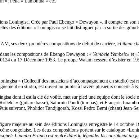
n », Pella « Lamontha » etc.
itions Loningisa. Crée par Paul Ebengo « Dewayon », il compte en s
s des éditions « Loningisa » se fait distinguer par la sortie des grand
M, ses deux premières compositions de début de carrière,
«Lilima ch
ans les compositions de Ebengo Dewayon :
« Yembele Yembele»
et
«
124 du 17 Décembre 1953. Le groupe Watam cessera d’exister en 195
oningisa » (Collectif des musiciens d’accompagnement en studio) est 
ement en studio, est ouvert au public à travers plusieurs concerts à K
ngisa dont il est la clé de voûte, met sur pied une équipe dont le soc
oitelet » (guitare basse), Saturnin Pandi (tumbas), et François Luamb
. Puis suivront, Pholidor Tandjigorah, Kossi Pedro Bemi (chant) Jean-Ser
figure majeure au sein des éditions Loningisa enregistre le 14 octobre
 scène congolaise. Les deux compositions portent sur le catalogue «Lonin
esquels Luambo Franco est rentré dans la légende. Ils constituent un 