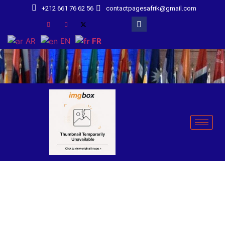
+212 661 76 62 56
contactpagesafrik@gmail.com
AR
EN
FR