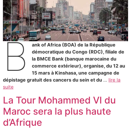
B
ank of Africa (BOA) de la République
démocratique du Congo (RDC), filiale de
la BMCE Bank (banque marocaine du
commerce extérieur), organise, du 12 au
15 mars à Kinshasa, une campagne de
dépistage gratuit des cancers du sein et du
…
lire la
suite
La Tour Mohammed VI du
Maroc sera la plus haute
d’Afrique