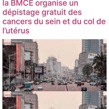
la BMCE organise un
dépistage gratuit des
cancers du sein et du col de
l’utérus