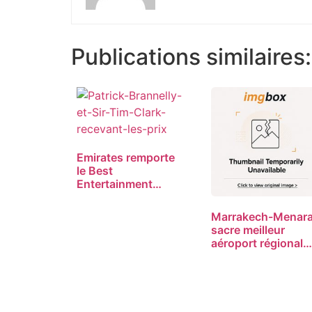
Publications similaires:
Emirates remporte
le Best
Entertainment
Award aux…
Marrakech-Menar
sacre meilleur
aéroport régional
d’Afrique