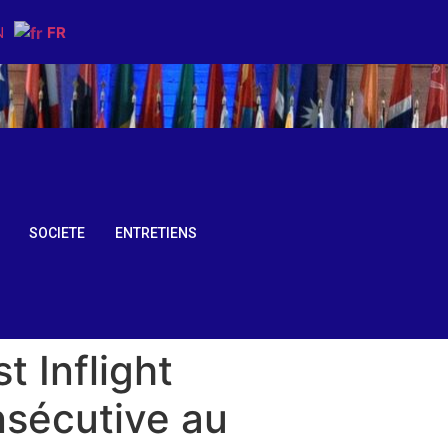
N
FR
SOCIETE
ENTRETIENS
t Inflight
nsécutive au