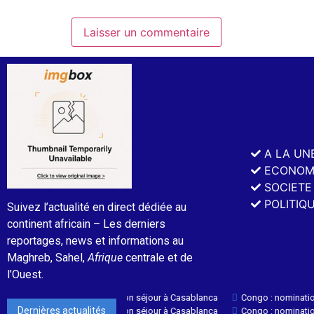
A LA UN
ECONOM
SOCIETE
POLITIQ
Suivez l’actualité en direct dédiée au
continent africain – Les derniers
reportages, news et informations au
Maghreb, Sahel,
Afrique
centrale et de
l’Ouest.
 : Dinos Alive prolonge son séjour à Casablanca
Congo : nominations au 
Dernières actualités
 : Dinos Alive prolonge son séjour à Casablanca
Congo : nominations au 