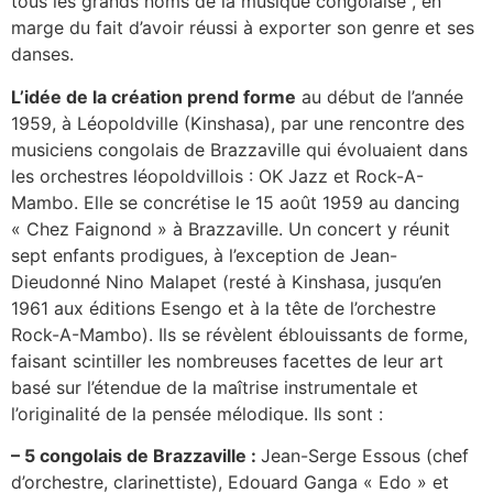
tous les grands noms de la musique congolaise , en
marge du fait d’avoir réussi à exporter son genre et ses
danses.
L’idée de la création prend forme
au début de l’année
1959, à Léopoldville (Kinshasa), par une rencontre des
musiciens congolais de Brazzaville qui évoluaient dans
les orchestres léopoldvillois : OK Jazz et Rock-A-
Mambo. Elle se concrétise le 15 août 1959 au dancing
« Chez Faignond » à Brazzaville. Un concert y réunit
sept enfants prodigues, à l’exception de Jean-
Dieudonné Nino Malapet (resté à Kinshasa, jusqu’en
1961 aux éditions Esengo et à la tête de l’orchestre
Rock-A-Mambo). Ils se révèlent éblouissants de forme,
faisant scintiller les nombreuses facettes de leur art
basé sur l’étendue de la maîtrise instrumentale et
l’originalité de la pensée mélodique. Ils sont :
– 5 congolais de Brazzaville
:
Jean-Serge Essous (chef
d’orchestre, clarinettiste), Edouard Ganga « Edo » et