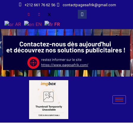
+212 661 76 62 56
contactpagesafrik@gmail.com
AR
EN
FR