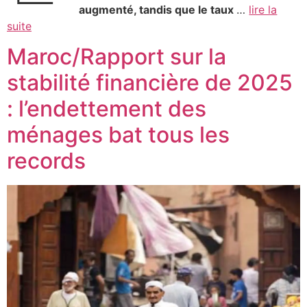
augmenté, tandis que le taux
…
lire la
suite
Maroc/Rapport sur la
stabilité financière de 2025
: l’endettement des
ménages bat tous les
records