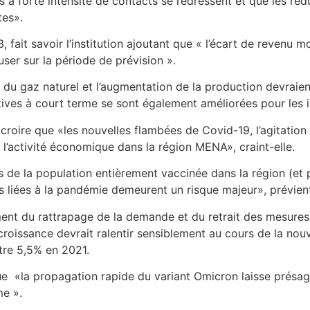
s à forte intensité de contacts se redressent et que les ré
tes».
, fait savoir l’institution ajoutant que « l’écart de revenu 
ser sur la période de prévision ».
 du gaz naturel et l’augmentation de la production devraien
ives à court terme se sont également améliorées pour les 
à croire que «les nouvelles flambées de Covid-19, l’agitation
r l’activité économique dans la région MENA», craint-elle.
s de la population entièrement vaccinée dans la région (et
 liées à la pandémie demeurent un risque majeur», prévient
ement du rattrapage de la demande et du retrait des mesures
oissance devrait ralentir sensiblement au cours de la nouvell
tre 5,5% en 2021.
e «la propagation rapide du variant Omicron laisse présa
me ».