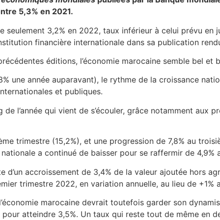
ontre 5,3% en 2021.
e seulement 3,2% en 2022, taux inférieur à celui prévu en j
nstitution financière internationale dans sa publication rend
récédentes éditions, l’économie marocaine semble bel et b
3% une année auparavant), le rythme de la croissance nati
internationales et publiques.
ng de l’année qui vient de s’écouler, grâce notamment aux p
me trimestre (15,2%), et une progression de 7,8% au troisi
e nationale a continué de baisser pour se raffermir de 4,9% 
e d’un accroissement de 3,4% de la valeur ajoutée hors agri
mier trimestre 2022, en variation annuelle, au lieu de +1%
 l’économie marocaine devrait toutefois garder son dynami
 pour atteindre 3,5%. Un taux qui reste tout de même en d