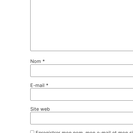
Nom
*
E-mail
*
Site web
Enregistrer mon nom, mon e-mail et mon si