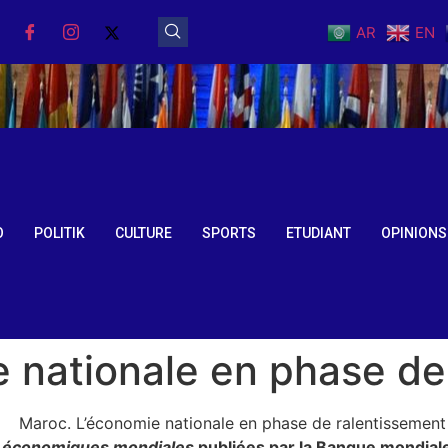
AR
EN
O
POLITIK
CULTURE
SPORTS
ETUDIANT
OPINIONS
 nationale en phase de
s économiques mondiales
publiées par la Banque mondiale,