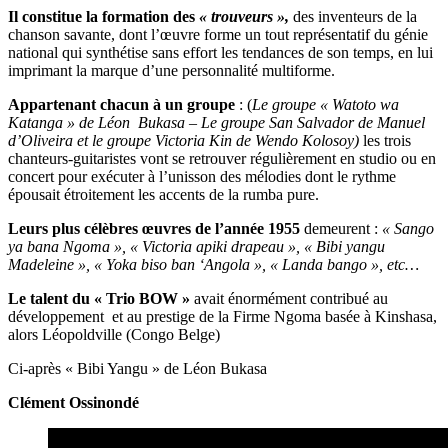
Il constitue la formation des
« trouveurs »,
des inventeurs de la
chanson savante, dont l’œuvre forme un tout représentatif du génie
national qui synthétise sans effort les tendances de son temps, en lui
imprimant la marque d’une personnalité multiforme.
Appartenant chacun à un groupe
: (
Le groupe « Watoto wa
Katanga » de Léon Bukasa – Le groupe San Salvador de Manuel
d’Oliveira et le groupe Victoria Kin de Wendo Kolosoy)
les trois
chanteurs-guitaristes vont se retrouver régulièrement en studio ou en
concert pour exécuter à l’unisson des mélodies dont le rythme
épousait étroitement les accents de la rumba pure.
Leurs plus célèbres œuvres de l’année 1955
demeurent :
« Sango
ya
bana Ngoma », « Victoria apiki drapeau », « Bibi yangu
Madeleine », « Yoka biso ban ‘Angola », « Landa bango », etc…
Le talent du « Trio BOW »
avait énormément contribué au
développement et au prestige de la Firme Ngoma basée à Kinshasa,
alors Léopoldville (Congo Belge)
Ci-après « Bibi Yangu » de Léon Bukasa
Clément Ossinondé