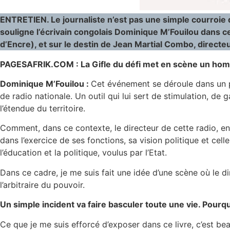
ENTRETIEN. Le journaliste n’est pas une simple courroie de 
souligne l’écrivain congolais Dominique M’Fouilou dans 
d’Encre), et sur le destin de Jean Martial Combo, directeur
PAGESAFRIK.COM : La Gifle du défi met en scène un homme o
Dominique M’Fouilou :
Cet événement se déroule dans un p
de radio nationale. Un outil qui lui sert de stimulation, de
l’étendue du territoire.
Comment, dans ce contexte, le directeur de cette radio, en e
dans l’exercice de ses fonctions, sa vision politique et cell
l’éducation et la politique, voulus par l’Etat.
Dans ce cadre, je me suis fait une idée d’une scène où le d
l’arbitraire du pouvoir.
Un simple incident va faire basculer toute une vie. Po
Ce que je me suis efforcé d’exposer dans ce livre, c’est bea