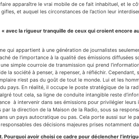
re apparaître le vrai mobile de ce fait inhabituel, et le cô
ifles, et auquel les circonstances de l’action leur interdise
e « avec la rigueur tranquille de ceux qui croient encore
ui appartient à une génération de journalistes seulement p
taché de l’importance à la qualité des émissions diffusées so
s une simple courroie de transmission qui prend l’information 
 la société à penser, à repenser, à réfléchir. Cependant, s
plaire n’est pas du goût de tout le monde. Lui et les hom
du pays. En réalité, il occupe le poste stratégique de la ra
Malgré tout cela, sa ligne de conduite intangible reste d’info
nce à intervenir dans ses émissions pour privilégier leurs 
ar la direction de la Maison de la Radio, sous sa responsabi
ans un pays autocratique ou pas. Cela porte aussi sur le par
s responsables des décisions majeures prises notamment dan
t. Pourquoi avoir choisi ce cadre pour déclencher l’intrig