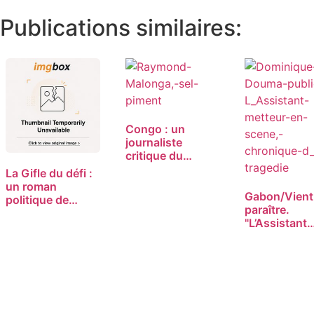
Publications similaires:
Congo : un
journaliste
critique du
pouvoir prend
La Gifle du défi :
six…
un roman
Gabon/Vient
politique de
paraître.
Dominique…
"L’Assistant
metteur en…