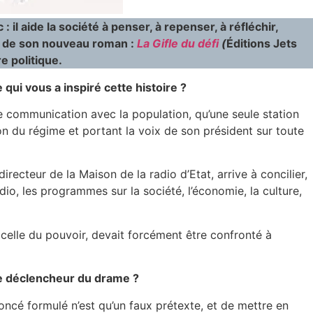
 il aide la société à penser, à repenser, à réfléchir,
se de son nouveau roman :
La Gifle du défi
(
Éditions Jets
e politique.
ui vous a inspiré cette histoire ?
communication avec la population, qu’une seule station
ion du régime et portant la voix de son président sur toute
recteur de la Maison de la radio d’Etat, arrive à concilier,
adio, les programmes sur la société, l’économie, la culture,
 celle du pouvoir, devait forcément être confronté à
me déclencheur du drame ?
noncé formulé n’est qu’un faux prétexte, et de mettre en