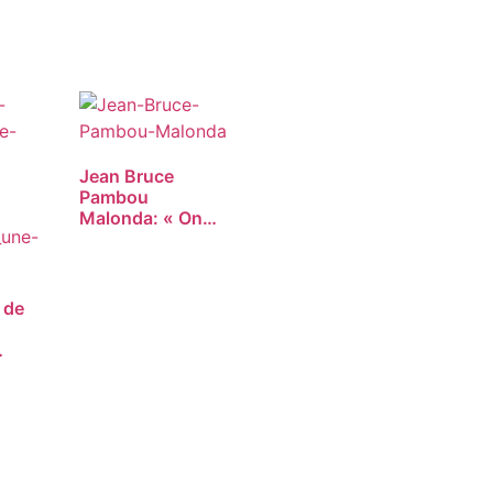
Jean Bruce
Pambou
Malonda: « On
ne peut pas…
 de