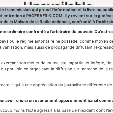
transmission qui prend l’information et la livre au public :
cet entretien à PAGESAFRIK.COM. Il y revient sur la genè
 de la Maison de la Radio nationale, confronté à l’arbitrair
rdinaire confronté à l’arbitraire du pouvoir. Qu’est-ce q
ays où le régime autoritaire ne possède, comme moyen de 
 galvanisation, mais aussi de propagande diffusant l’express
xerçant son métier de journaliste impartial et intègre, de di
e du pouvoir, en organisant la diffusion sur l’antenne de la r
irecteur qui a une appréciation du journalisme différente de
urquoi avoir choisi un événement apparemment banal com
ucoup moins l’acte agressif à la base de l’incident dont l’é