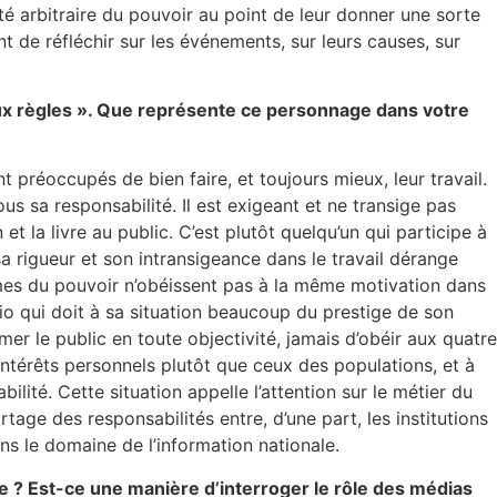
té arbitraire du pouvoir au point de leur donner une sorte
nt de réfléchir sur les événements, sur leurs causes, sur
 aux règles ». Que représente ce personnage dans votre
réoccupés de bien faire, et toujours mieux, leur travail.
us sa responsabilité. Il est exigeant et ne transige pas
et la livre au public. C’est plutôt quelqu’un qui participe à
a rigueur et son intransigeance dans le travail dérange
mes du pouvoir n’obéissent pas à la même motivation dans
dio qui doit à sa situation beaucoup du prestige de son
rmer le public en toute objectivité, jamais d’obéir aux quatre
intérêts personnels plutôt que ceux des populations, et à
lité. Cette situation appelle l’attention sur le métier du
tage des responsabilités entre, d’une part, les institutions
s le domaine de l’information nationale.
ue ? Est-ce une manière d’interroger le rôle des médias