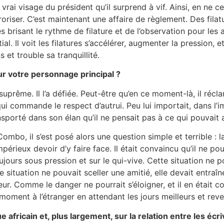
i visage du président qu’il surprend à vif. Ainsi, en ne ces
oriser. C’est maintenant une affaire de règlement. Des filat
risant le rythme de filature et de l’observation pour les a
 Il voit les filatures s’accélérer, augmenter la pression, et p
 et trouble sa tranquillité.
pour votre personnage principal ?
suprême. Il l’a défiée. Peut-être qu’en ce moment-là, il réc
qui commande le respect d’autrui. Peu lui importait, dans l’
nsporté dans son élan qu’il ne pensait pas à ce qui pouvait ar
bo, il s’est posé alors une question simple et terrible : 
périeux devoir d’y faire face. Il était convaincu qu’il ne po
toujours sous pression et sur le qui-vive. Cette situation ne 
te situation ne pouvait sceller une amitié, elle devait entraî
 Comme le danger ne pourrait s’éloigner, et il en était conv
 moment à l’étranger en attendant les jours meilleurs et reve
africain et, plus largement, sur la relation entre les écri