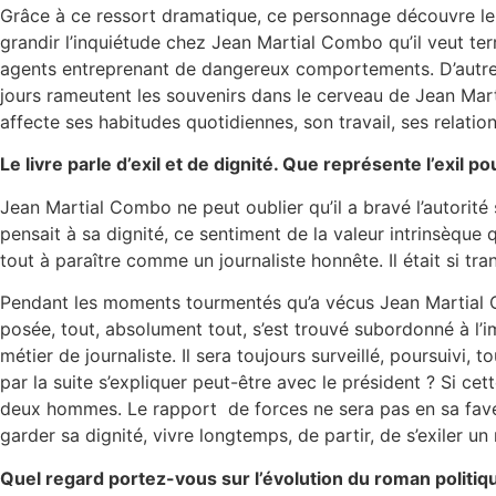
Grâce à ce ressort dramatique, ce personnage découvre le vra
grandir l’inquiétude chez Jean Martial Combo qu’il veut terr
agents entreprenant de dangereux comportements. D’autres b
jours rameutent les souvenirs dans le cerveau de Jean Martial.
affecte ses habitudes quotidiennes, son travail, ses relations
Le livre parle d’exil et de dignité. Que représente l’exil 
Jean Martial Combo ne peut oublier qu’il a bravé l’autorité 
pensait à sa dignité, ce sentiment de la valeur intrinsèque 
tout à paraître comme un journaliste honnête. Il était si tra
Pendant les moments tourmentés qu’a vécus Jean Martial Com
posée, tout, absolument tout, s’est trouvé subordonné à l’im
métier de journaliste. Il sera toujours surveillé, poursuivi, 
par la suite s’expliquer peut-être avec le président ? Si cet
deux hommes. Le rapport de forces ne sera pas en sa faveur.
garder sa dignité, vivre longtemps, de partir, de s’exiler un
Quel regard portez-vous sur l’évolution du roman politique 