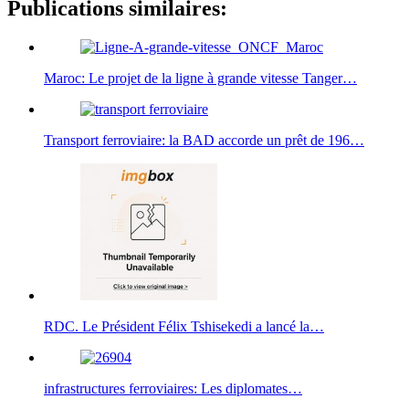
Publications similaires:
Maroc: Le projet de la ligne à grande vitesse Tanger…
Transport ferroviaire: la BAD accorde un prêt de 196…
RDC. Le Président Félix Tshisekedi a lancé la…
infrastructures ferroviaires: Les diplomates…