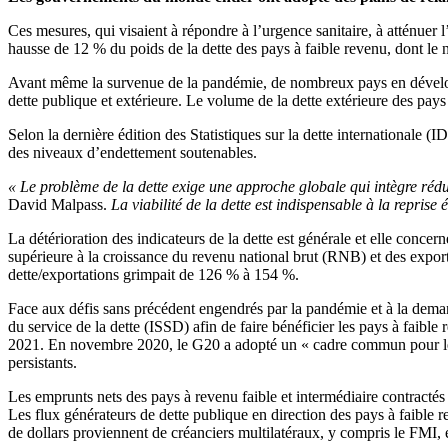
Ces mesures, qui visaient à répondre à l’urgence sanitaire, à atténuer l
hausse de 12 % du poids de la dette des pays à faible revenu, dont le
Avant même la survenue de la pandémie, de nombreux pays en développ
dette publique et extérieure. Le volume de la dette extérieure des pay
Selon la dernière édition des Statistiques sur la dette internationale (
des niveaux d’endettement soutenables.
« Le problème de la dette exige une approche globale qui intègre réduc
David Malpass.
La viabilité de la dette est indispensable à la reprise
La détérioration des indicateurs de la dette est générale et elle conce
supérieure à la croissance du revenu national brut (RNB) et des exporta
dette/exportations grimpait de 126 % à 154 %.
Face aux défis sans précédent engendrés par la pandémie et à la dema
du service de la dette (ISSD) afin de faire bénéficier les pays à faibl
2021. En novembre 2020, le G20 a adopté un « cadre commun pour le tr
persistants.
Les emprunts nets des pays à revenu faible et intermédiaire contractés 
Les flux générateurs de dette publique en direction des pays à faible r
de dollars proviennent de créanciers multilatéraux, y compris le FMI, e