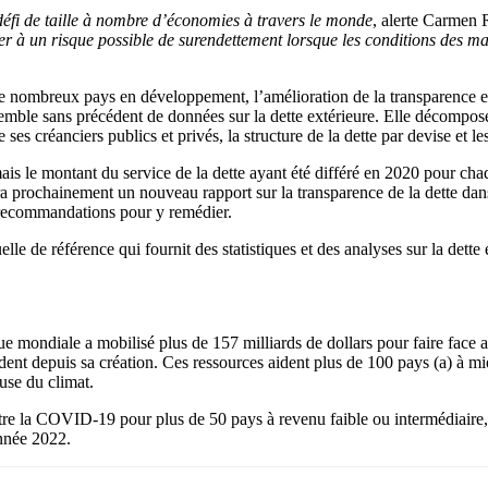
défi de taille à nombre d’économies à travers le monde
, alerte Carmen 
er à un risque possible de surendettement lorsque les conditions des ma
e nombreux pays en développement, l’amélioration de la transparence en
nsemble sans précédent de données sur la dette extérieure. Elle décompos
s créanciers publics et privés, la structure de la dette par devise et les
s le montant du service de la dette ayant été différé en 2020 pour chaqu
a prochainement un nouveau rapport sur la transparence de la dette dan
de recommandations pour y remédier.
lle de référence qui fournit des statistiques et des analyses sur la dette
ndiale a mobilisé plus de 157 milliards de dollars pour faire face aux
ent depuis sa création. Ces ressources aident plus de 100 pays (a) à mie
use du climat.
e la COVID-19 pour plus de 50 pays à revenu faible ou intermédiaire, do
année 2022.