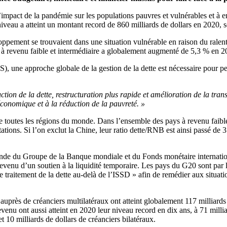
’impact de la pandémie sur les populations pauvres et vulnérables et à eng
 niveau a atteint un montant record de 860 milliards de dollars en 2020
ement se trouvaient dans une situation vulnérable en raison du ralent
s à revenu faible et intermédiaire a globalement augmenté de 5,3 % en 20
IDS), une approche globale de la gestion de la dette est nécessaire pour pe
tion de la dette, restructuration plus rapide et amélioration de la tran
 économique et à la réduction de la pauvreté. »
rne toutes les régions du monde. Dans l’ensemble des pays à revenu faible
tions. Si l’on exclut la Chine, leur ratio dette/RNB est ainsi passé de 
nde du Groupe de la Banque mondiale et du Fonds monétaire internationa
e revenu d’un soutien à la liquidité temporaire. Les pays du G20 sont par
aitement de la dette au-delà de l’ISSD » afin de remédier aux situatio
auprès de créanciers multilatéraux ont atteint globalement 117 milliards
evenu ont aussi atteint en 2020 leur niveau record en dix ans, à 71 milli
t 10 milliards de dollars de créanciers bilatéraux.