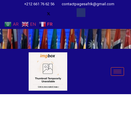
+212 661 76 62 56
contactpagesafrik@gmail.com
AR
EN
FR