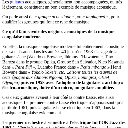
Les
guitares
acoustiques, généralement non accompagnées, ou très
légèrement, constituent un bon exemple de musique acoustique.
On parle aussi de
« groupe acoustique »,
ou
« unplugged »,
pour
qualifier les groupes qui font ce type de musique.
Ce qu’il faut savoir des origines acoustiques de la musique
congolaise moderne.
En effet, la musique congolaise moderne fut entièrement acoustique
dès sa naissance dans les années 40 jusqu’en 1963 : Usage de la
guitare sèche (Wendo et Bowane, Jhimmy l’Hawaïenne, Tino
Baroza dans le groupe Opika, Groupe San Salvador, Nico Kasanda
dans
« Para Fifi »,
Luambo Franco dans
« Petits mbongo ».
Henri
Bowane dans
« Yokolo Yokele, etc….disons toutes les œuvres de
cette époque aux éditions Ngoma, Opika, Loningisa, CEFA,
Olympia)
puis en 1958
avec l’adoption de la guitare « archtop »
électro-acoustique, dotée d’un micro, ou guitare amplifiée
.
Ces deux guitares avaient à leur côté la contre-basse, elle aussi
acoustique. La première contre-basse électrique n’apparaissant qu’à
partir de 1961, puis la guitare-basse électrique en 1963, dans la
musique congolaise évidemment.
Le premier orchestre à se mettre à l’électrique fut l’OK Jazz dès
1961
(
« Chérie Zozo », « La Mode plus apiki dalapo », « Liwa ya