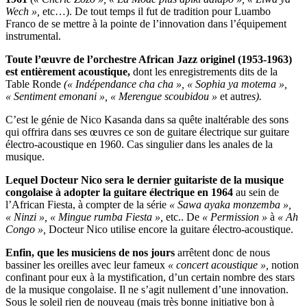
Wech »,
etc…). De tout temps il fut de tradition pour Luambo
Franco de se mettre à la pointe de l’innovation dans l’équipement
instrumental.
Toute l’œuvre de l’orchestre African Jazz originel (1953-1963)
est entièrement acoustique,
dont les enregistrements dits de la
Table Ronde
(« Indépendance cha cha », « Sophia ya motema »,
« Sentiment
emonani », « Merengue scoubidou »
et autre
s).
C’est le génie de Nico Kasanda dans sa quête inaltérable des sons
qui offrira dans ses œuvres ce son de guitare électrique sur guitare
électro-acoustique en 1960. Cas singulier dans les anales de la
musique.
Lequel Docteur Nico sera le dernier guitariste de la musique
congolaise à adopter la guitare électrique en 1964
au sein de
l’African Fiesta, à compter de la série
« Sawa ayaka monzemba »,
« Ninzi », « Mingue rumba Fiesta »,
etc.. De
« Permission »
à
« Ah
Congo »,
Docteur Nico utilise encore la guitare électro-acoustique.
Enfin, que les musiciens de nos jours
arrêtent donc de nous
bassiner les oreilles avec leur fameux
« concert acoustique »,
notion
confinant pour eux à la mystification, d’un certain nombre des stars
de la musique congolaise. Il ne s’agit nullement d’une innovation.
Sous le soleil rien de nouveau (mais très bonne initiative bon à