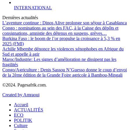
INTERNATIONAL
Dernières actualités
L’aventure continue : Dinos Alive prolonge son séjour à Casablanca
Congo : nominations au sein des FAC, à la Caisse des dépôts et
consignations, amnistie des détenus en suspens, grèves…
Burkina Faso : le boom de l’or propulse la croissance à 5,3 % en
2025 (FMI)
Achille Mbembe dénonce les violences xénophobes en Afrique du
Sud et appelle à agir
Maroc/Industrie: Les signes d’amélioration ne dissipent pas les
fragilités
Congo/Agriculture : Denis Sassou N’Guesso donne le coup d’envoi
de la 2ème édition de la Grande Foire agricole à Bambou-Mingali
©2024. Pagesafrik.com.
Created by Amraoui
Accueil
ACTUALITÉS
ECO
POLITIK
Culture