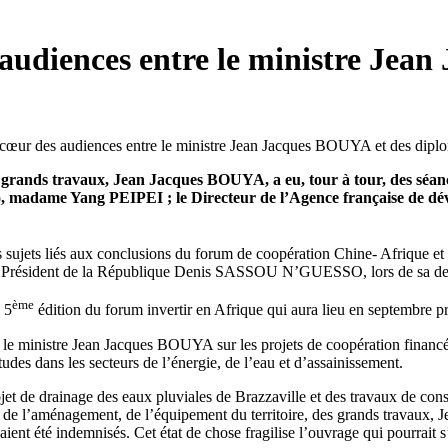
 audiences entre le ministre Jea
 grands travaux, Jean Jacques BOUYA, a eu, tour à tour, des séance
o, madame Yang PEIPEI ; le Directeur de l’Agence française de 
sujets liés aux conclusions du forum de coopération Chine- Afrique et 
 le Président de la République Denis SASSOU N’GUESSO, lors de sa dern
ème
 5
édition du forum invertir en Afrique qui aura lieu en septembre
 ministre Jean Jacques BOUYA sur les projets de coopération financés
tudes dans les secteurs de l’énergie, de l’eau et d’assainissement.
ojet de drainage des eaux pluviales de Brazzaville et des travaux de co
e l’aménagement, de l’équipement du territoire, des grands travaux, 
vaient été indemnisés. Cet état de chose fragilise l’ouvrage qui pourrait s