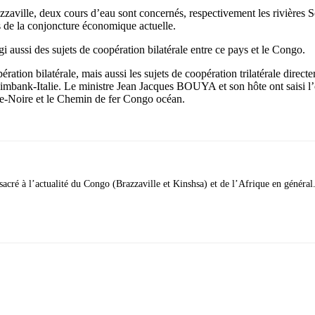
azzaville, deux cours d’eau sont concernés, respectivement les rivières
es de la conjoncture économique actuelle.
ussi des sujets de coopération bilatérale entre ce pays et le Congo.
ion bilatérale, mais aussi les sujets de coopération trilatérale directem
bank-Italie. Le ministre Jean Jacques BOUYA et son hôte ont saisi l’oc
nte-Noire et le Chemin de fer Congo océan.
acré à l’actualité du Congo (Brazzaville et Kinshsa) et de l’Afrique en général