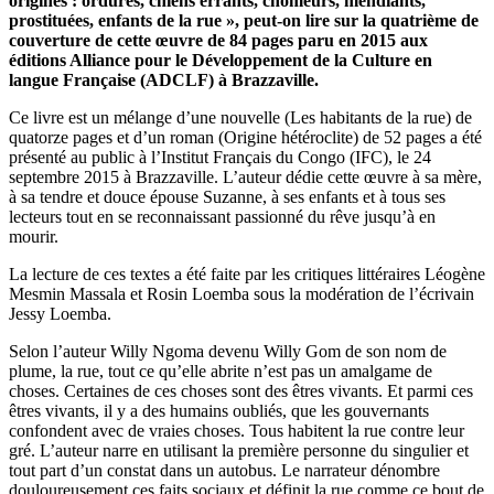
origines : ordures, chiens errants, chômeurs, mendiants,
prostituées, enfants de la rue », peut-on lire sur la quatrième de
couverture de cette œuvre de 84 pages paru en 2015 aux
éditions Alliance pour le Développement de la Culture en
langue Française (ADCLF) à Brazzaville.
Ce livre est un mélange d’une nouvelle (Les habitants de la rue) de
quatorze pages et d’un roman (Origine hétéroclite) de 52 pages a été
présenté au public à l’Institut Français du Congo (IFC), le 24
septembre 2015 à Brazzaville. L’auteur dédie cette œuvre à sa mère,
à sa tendre et douce épouse Suzanne, à ses enfants et à tous ses
lecteurs tout en se reconnaissant passionné du rêve jusqu’à en
mourir.
La lecture de ces textes a été faite par les critiques littéraires Léogène
Mesmin Massala et Rosin Loemba sous la modération de l’écrivain
Jessy Loemba.
Selon l’auteur Willy Ngoma devenu Willy Gom de son nom de
plume, la rue, tout ce qu’elle abrite n’est pas un amalgame de
choses. Certaines de ces choses sont des êtres vivants. Et parmi ces
êtres vivants, il y a des humains oubliés, que les gouvernants
confondent avec de vraies choses. Tous habitent la rue contre leur
gré. L’auteur narre en utilisant la première personne du singulier et
tout part d’un constat dans un autobus. Le narrateur dénombre
douloureusement ces faits sociaux et définit la rue comme ce bout de