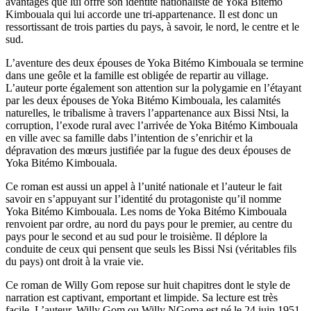
avantages que lui offre son identité nationaliste de Yoka Bitémo
Kimbouala qui lui accorde une tri-appartenance. Il est donc un
ressortissant de trois parties du pays, à savoir, le nord, le centre et le
sud.
L’aventure des deux épouses de Yoka Bitémo Kimbouala se termine
dans une geôle et la famille est obligée de repartir au village.
L’auteur porte également son attention sur la polygamie en l’étayant
par les deux épouses de Yoka Bitémo Kimbouala, les calamités
naturelles, le tribalisme à travers l’appartenance aux Bissi Ntsi, la
corruption, l’exode rural avec l’arrivée de Yoka Bitémo Kimbouala
en ville avec sa famille dabs l’intention de s’enrichir et la
dépravation des mœurs justifiée par la fugue des deux épouses de
Yoka Bitémo Kimbouala.
Ce roman est aussi un appel à l’unité nationale et l’auteur le fait
savoir en s’appuyant sur l’identité du protagoniste qu’il nomme
Yoka Bitémo Kimbouala. Les noms de Yoka Bitémo Kimbouala
renvoient par ordre, au nord du pays pour le premier, au centre du
pays pour le second et au sud pour le troisième. Il déplore la
conduite de ceux qui pensent que seuls les Bissi Nsi (véritables fils
du pays) ont droit à la vraie vie.
Ce roman de Willy Gom repose sur huit chapitres dont le style de
narration est captivant, emportant et limpide. Sa lecture est très
facile. L’auteur, Willy Gom ou Willy NGoma est né le 24 juin 1951