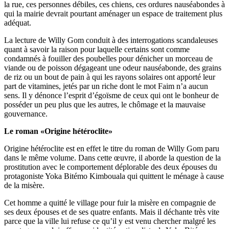
la rue, ces personnes débiles, ces chiens, ces ordures nauséabondes à
qui la mairie devrait pourtant aménager un espace de traitement plus
adéquat.
La lecture de Willy Gom conduit à des interrogations scandaleuses
quant à savoir la raison pour laquelle certains sont comme
condamnés à fouiller des poubelles pour dénicher un morceau de
viande ou de poisson dégageant une odeur nauséabonde, des grains
de riz ou un bout de pain à qui les rayons solaires ont apporté leur
part de vitamines, jetés par un riche dont le mot Faim n’a aucun
sens. Il y dénonce l’esprit d’égoïsme de ceux qui ont le bonheur de
posséder un peu plus que les autres, le chômage et la mauvaise
gouvernance.
Le roman «Origine hétéroclite»
Origine hétéroclite est en effet le titre du roman de Willy Gom paru
dans le même volume. Dans cette œuvre, il aborde la question de la
prostitution avec le comportement déplorable des deux épouses du
protagoniste Yoka Bitémo Kimbouala qui quittent le ménage à cause
de la misère.
Cet homme a quitté le village pour fuir la misère en compagnie de
ses deux épouses et de ses quatre enfants. Mais il déchante très vite
parce que la ville lui refuse ce qu’il y est venu chercher malgré les