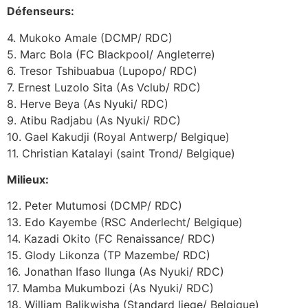
Défenseurs:
4. Mukoko Amale (DCMP/ RDC)
5. Marc Bola (FC Blackpool/ Angleterre)
6. Tresor Tshibuabua (Lupopo/ RDC)
7. Ernest Luzolo Sita (As Vclub/ RDC)
8. Herve Beya (As Nyuki/ RDC)
9. Atibu Radjabu (As Nyuki/ RDC)
10. Gael Kakudji (Royal Antwerp/ Belgique)
11. Christian Katalayi (saint Trond/ Belgique)
Milieux:
12. Peter Mutumosi (DCMP/ RDC)
13. Edo Kayembe (RSC Anderlecht/ Belgique)
14. Kazadi Okito (FC Renaissance/ RDC)
15. Glody Likonza (TP Mazembe/ RDC)
16. Jonathan Ifaso Ilunga (As Nyuki/ RDC)
17. Mamba Mukumbozi (As Nyuki/ RDC)
18. William Balikwisha (Standard liege/ Belgique)