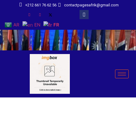
+212 661 76 62 56
contactpagesafrik@gmail.com
AR
EN
FR