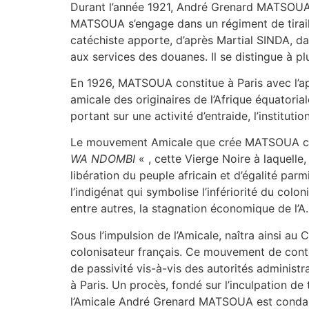
Durant l’année 1921, André Grenard MATSOUA d
MATSOUA s’engage dans un régiment de tiraill
catéchiste apporte, d’après Martial SINDA, da
aux services des douanes. Il se distingue à plu
En 1926, MATSOUA constitue à Paris avec l’app
amicale des originaires de l’Afrique équatoria
portant sur une activité d’entraide, l’institu
Le mouvement Amicale que crée MATSOUA con
WA NDOMBI
« , cette Vierge Noire à laquelle,
libération du peuple africain et d’égalité par
l’indigénat qui symbolise l’infériorité du col
entre autres, la stagnation économique de l’A.
Sous l’impulsion de l’Amicale, naîtra ainsi a
colonisateur français. Ce mouvement de conte
de passivité vis-à-vis des autorités administr
à Paris. Un procès, fondé sur l’inculpation de 
l’Amicale André Grenard MATSOUA est condamné