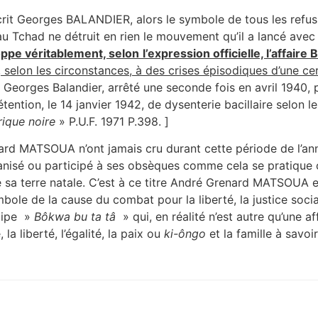
t Georges BALANDIER, alors le symbole de tous les refus, 
au Tchad ne détruit en rien le mouvement qu’il a lancé avec p
oppe véritablement, selon
l’expression officielle, l’affaire B
 selon les circonstances, à des crises épisodiques d’une ce
orges Balandier, arrêté une seconde fois en avril 1940, pui
ention, le 14 janvier 1942, de dysenterie bacillaire selon l
rique noire
» P.U.F. 1971 P.398. ]
ard MATSOUA n’ont jamais cru durant cette période de l’an
anisé ou participé à ses obsèques comme cela se pratique 
e sa terre natale. C’est à ce titre André Grenard MATSOUA 
ole de la cause du combat pour la liberté, la justice socia
ncipe »
Bôkwa bu ta tâ
» qui, en réalité n’est autre qu’une af
la liberté, l’égalité, la paix ou
ki-ôngo
et la famille à savoi