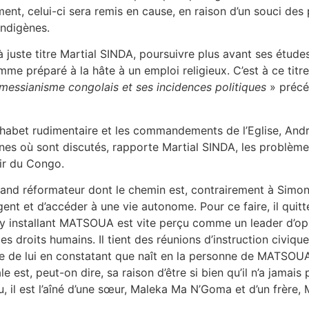
ment, celui-ci sera remis en cause, en raison d’un souci des
indigènes.
uste titre Martial SINDA, poursuivre plus avant ses études 
me préparé à la hâte à un emploi religieux. C’est à ce titre
messianisme congolais et ses
incidences politiques
» précé
’alphabet rudimentaire et les commandements de l’Eglise, A
nes où sont discutés, rapporte Martial SINDA, les problè
nir du Congo.
and réformateur dont le chemin est, contrairement à Simo
gent et d’accéder à une vie autonome. Pour ce faire, il quitt
’y installant MATSOUA est vite perçu comme un leader d’opi
es droits humains. Il tient des réunions d’instruction civique
e de lui en constatant que naît en la personne de MATSOUA, 
e est, peut-on dire, sa raison d’être si bien qu’il n’a jama
u, il est l’aîné d’une sœur, Maleka Ma N’Goma et d’un frèr