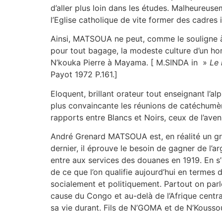
d’aller plus loin dans les études. Malheureuse
l’Eglise catholique de vite former des cadres 
Ainsi, MATSOUA ne peut, comme le souligne à j
pour tout bagage, la modeste culture d’un hom
N’kouka Pierre à Mayama. [ M.SINDA in »
Le 
Payot 1972 P.161.]
Eloquent, brillant orateur tout enseignant l
plus convaincante les réunions de catéchumè
rapports entre Blancs et Noirs, ceux de l’ave
André Grenard MATSOUA est, en réalité un gr
dernier, il éprouve le besoin de gagner de l’ar
entre aux services des douanes en 1919. En s
de ce que l’on qualifie aujourd’hui en termes d
socialement et politiquement. Partout on parl
cause du Congo et au-delà de l’Afrique central
sa vie durant. Fils de N’GOMA et de N’Kousso