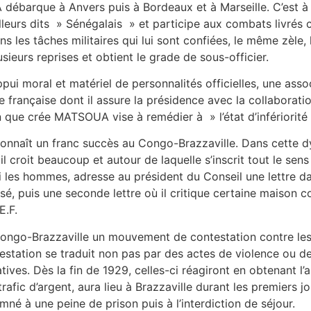
ébarque à Anvers puis à Bordeaux et à Marseille. C’est à c
eurs dits » Sénégalais » et participe aux combats livrés co
ns les tâches militaires qui lui sont confiées, le même zèl
sieurs reprises et obtient le grade de sous-officier.
ui moral et matériel de personnalités officielles, une asso
le française dont il assure la présidence avec la collaborat
tion que crée MATSOUA vise à remédier à » l’état d’infériori
naît un franc succès au Congo-Brazzaville. Dans cette 
 il croit beaucoup et autour de laquelle s’inscrit tout le sen
mi les hommes, adresse au président du Conseil une lettre da
onisé, puis une seconde lettre où il critique certaine maison
E.F.
u Congo-Brazzaville un mouvement de contestation contre les 
station se traduit non pas par des actes de violence ou d
atives. Dès la fin de 1929, celles-ci réagiront en obtenant
trafic d’argent, aura lieu à Brazzaville durant les premiers j
 à une peine de prison puis à l’interdiction de séjour.