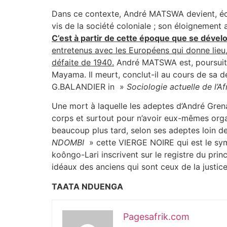
Dans ce contexte, André MATSWA devient, écri
vis de la société coloniale ; son éloignement 
C’est à partir de cette époque que se dével
entretenus avec les Européens qui donne lieu,
défaite de 1940.
André MATSWA est, poursuit Ge
Mayama. Il meurt, conclut-il au cours de sa dét
G.BALANDIER in »
Sociologie actuelle de l’Af
Une mort à laquelle les adeptes d’André Gren
corps et surtout pour n’avoir eux-mêmes org
beaucoup plus tard, selon ses adeptes loin d
NDOMBI
» cette VIERGE NOIRE qui est le symb
koôngo-Lari inscrivent sur le registre du pri
idéaux des anciens qui sont ceux de la justice, 
TAATA NDUENGA
Pagesafrik.com