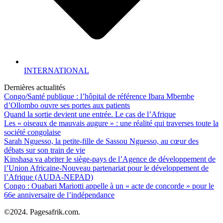
INTERNATIONAL
Dernières actualités
Congo/Santé publique : l’hôpital de référence Ibara Mbembe
d’Ollombo ouvre ses portes aux patients
Quand la sortie devient une entrée. Le cas de l’Afrique
Les « oiseaux de mauvais augure » : une réalité qui traverses toute la
société congolaise
Sarah Nguesso, la petite-fille de Sassou Nguesso, au cœur des
débats sur son train de vie
Kinshasa va abriter le siège-pays de l’Agence de développement de
l’Union Africaine-Nouveau partenariat pour le développement de
l’Afrique (AUDA-NEPAD)
Congo : Ouabari Mariotti appelle à un « acte de concorde » pour le
66e anniversaire de l’indépendance
©2024. Pagesafrik.com.