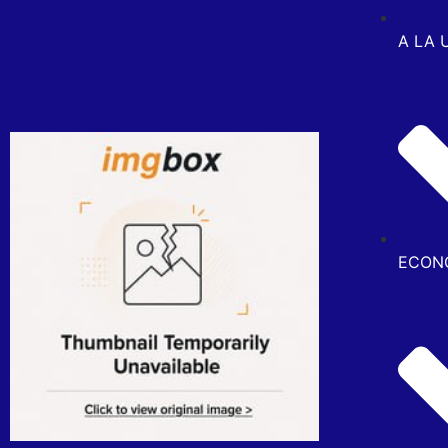
A LA 
ECON