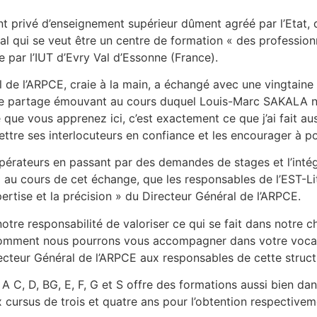
ement privé d’enseignement supérieur dûment agréé par l’Etat
oral qui se veut être un centre de formation « des professi
par l’IUT d’Evry Val d’Essonne (France).
 de l’ARPCE, craie à la main, a échangé avec une vingtaine d
de partage émouvant au cours duquel Louis-Marc SAKALA n’a
 que vous apprenez ici, c’est exactement ce que j’ai fait aus
tre ses interlocuteurs en confiance et les encourager à po
pérateurs en passant par des demandes de stages et l’intég
E au cours de cet échange, que les responsables de l’EST-Litt
pertise et la précision » du Directeur Général de l’ARPCE.
notre responsabilité de valoriser ce qui se fait dans notr
 comment nous pourrons vous accompagner dans votre vocat
ecteur Général de l’ARPCE aux responsables de cette struct
s A C, D, BG, E, F, G et S offre des formations aussi bien d
x cursus de trois et quatre ans pour l’obtention respectiv