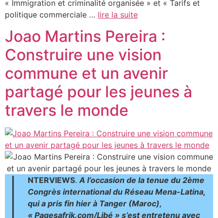
« Immigration et criminalité organisée » et « Tarifs et
politique commerciale …
lire la suite
Joao Martins Pereira :
Construire une vision
commune et un avenir
partagé pour les jeunes à
travers le monde
I
NTERVIEWS
.
A l’occasion de la tenue du 2ème
Congrès international du Réseau Mena-Latina,
qui a pris fin hier à Tanger (Maroc),
« Pagesafrik.com/Libé » s’est entretenu avec