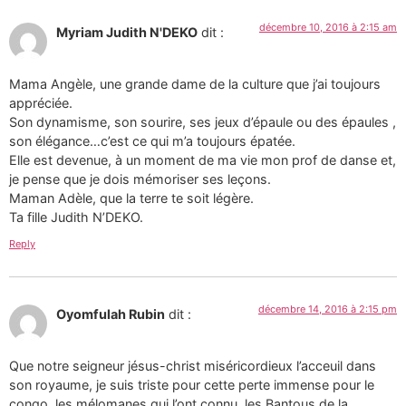
décembre 10, 2016 à 2:15 am
Myriam Judith N'DEKO
dit :
Mama Angèle, une grande dame de la culture que j’ai toujours
appréciée.
Son dynamisme, son sourire, ses jeux d’épaule ou des épaules ,
son élégance…c’est ce qui m’a toujours épatée.
Elle est devenue, à un moment de ma vie mon prof de danse et,
je pense que je dois mémoriser ses leçons.
Maman Adèle, que la terre te soit légère.
Ta fille Judith N’DEKO.
Reply
décembre 14, 2016 à 2:15 pm
Oyomfulah Rubin
dit :
Que notre seigneur jésus-christ miséricordieux l’acceuil dans
son royaume, je suis triste pour cette perte immense pour le
congo, les mélomanes qui l’ont connu, les Bantous de la