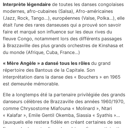
Interprète légendaire
de toutes les danses congolaises
modernes, afro-cubaines (Salsa), Afro-américaines
(Jazz, Rock, Tango…), européennes (Valse, Polka…), elle
était l’une des rares danseuses qui a prouvé son savoir
faire et marqué son influence sur les deux rives du
fleuve Congo, notamment lors des différents passages
à Brazzaville des plus grands orchestres de Kinshasa et
du monde (Afrique, Cuba, France…)
« Mère Angèle » a dansé tous les rôles
du grand
répertoire des Bantous de la Capitale. Son
interprétation dans la danse des « Bouchers » en 1965
est demeurée mémorable.
Elle a longtemps été la partenaire privilégiée des grands
danseurs célèbres de Brazzaville des années 1960/1970,
comme Chrysostome Miafouna « Molinard », Ntari
« Kalafar », Emile Gentil Okemba, Siassia « Syathis »…
(auxquels elle restera fidèle en créant certaines de ses