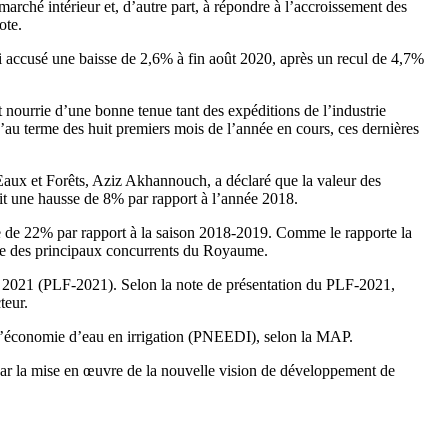
arché intérieur et, d’autre part, à répondre à l’accroissement des
ote.
nsi accusé une baisse de 2,6% à fin août 2020, après un recul de 4,7%
 nourrie d’une bonne tenue tant des expéditions de l’industrie
u’au terme des huit premiers mois de l’année en cours, ces dernières
Eaux et Forêts, Aziz Akhannouch, a déclaré que la valeur des
it une hausse de 8% par rapport à l’année 2018.
sse de 22% par rapport à la saison 2018-2019. Comme le rapporte la
tée des principaux concurrents du Royaume.
nnée 2021 (PLF-2021). Selon la note de présentation du PLF-2021,
teur.
al d’économie d’eau en irrigation (PNEEDI), selon la MAP.
par la mise en œuvre de la nouvelle vision de développement de