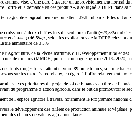
t-programme vise, d’une part, à assurer un approvisionnement normal du m
ntre l’offre et la demande en ces produits», a souligné la DEPF dans sa n
teur agricole et agroalimentaire ont atteint 39,8 milliards. Elles ont ai
e croissance à deux chiffres lors du seul mois d’août (+29,8%) qui s’est
lture et chasse (+46,5%)», selon les explications de la DEPF relevant q
dustrie alimentaire de 3,3%.
 de l’Agriculture, de la Pêche maritime, du Développement rural et des 
5 milliards de dirhams (MMDH) pour la campagne agricole 2019- 2020, so
 des fruits rouges frais a atteint environ 89 mille tonnes, soit une hau
rizons sur les marchés mondiaux, eu égard à l’offre relativement limi
parmi les axes prioritaires du projet de loi de Finances au titre de l’a
levant du programme d’action agricole, dans le but de promouvoir le sec
énagement de l’espace agricole à travers, notamment le Programme nation
vers le développement des filières de production animale et végétale, 
rcement des chaînes de valeurs agroalimentaires.