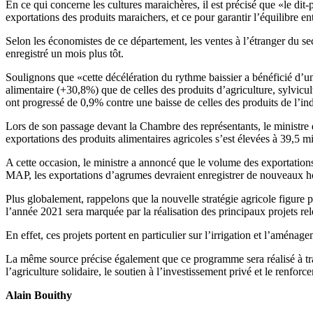
En ce qui concerne les cultures maraichères, il est précisé que «le di
exportations des produits maraichers, et ce pour garantir l’équilibre e
Selon les économistes de ce département, les ventes à l’étranger du sec
enregistré un mois plus tôt.
Soulignons que «cette décélération du rythme baissier a bénéficié d’un
alimentaire (+30,8%) que de celles des produits d’agriculture, sylvicu
ont progressé de 0,9% contre une baisse de celles des produits de l’in
Lors de son passage devant la Chambre des représentants, le ministre
exportations des produits alimentaires agricoles s’est élevées à 39,
A cette occasion, le ministre a annoncé que le volume des exportations
MAP, les exportations d’agrumes devraient enregistrer de nouveaux ho
Plus globalement, rappelons que la nouvelle stratégie agricole figure 
l’année 2021 sera marquée par la réalisation des principaux projets re
En effet, ces projets portent en particulier sur l’irrigation et l’am
La même source précise également que ce programme sera réalisé à tra
l’agriculture solidaire, le soutien à l’investissement privé et le renfo
Alain Bouithy