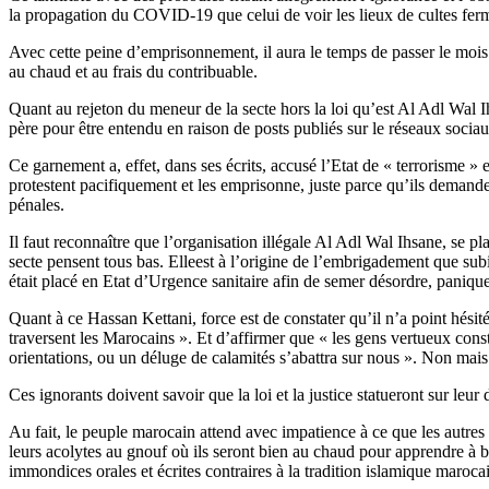
la propagation du COVID-19 que celui de voir les lieux de cultes fer
Avec cette peine d’emprisonnement, il aura le temps de passer le mois
au chaud et au frais du contribuable.
Quant au rejeton du meneur de la secte hors la loi qu’est Al Adl Wal Ih
père pour être entendu en raison de posts publiés sur le réseaux socia
Ce garnement a, effet, dans ses écrits, accusé l’Etat de « terrorisme » 
protestent pacifiquement et les emprisonne, juste parce qu’ils demande
pénales.
Il faut reconnaître que l’organisation illégale Al Adl Wal Ihsane, se pl
secte pensent tous bas. Elleest à l’origine de l’embrigadement que su
était placé en Etat d’Urgence sanitaire afin de semer désordre, panique
Quant à ce Hassan Kettani, force est de constater qu’il n’a point hésit
traversent les Marocains ». Et d’affirmer que « les gens vertueux const
orientations, ou un déluge de calamités s’abattra sur nous ». Non mais
Ces ignorants doivent savoir que la loi et la justice statueront sur leu
Au fait, le peuple marocain attend avec impatience à ce que les autres
leurs acolytes au gnouf où ils seront bien au chaud pour apprendre à bi
immondices orales et écrites contraires à la tradition islamique maroc