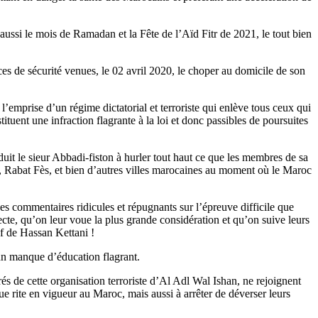
ussi le mois de Ramadan et la Fête de l’Aïd Fitr de 2021, le tout bien
rces de sécurité venues, le 02 avril 2020, le choper au domicile de son
l’emprise d’un régime dictatorial et terroriste qui enlève tous ceux qui
uent une infraction flagrante à la loi et donc passibles de poursuites
nduit le sieur Abbadi-fiston à hurler tout haut ce que les membres de sa
a, Rabat Fès, et bien d’autres villes marocaines au moment où le Maroc
des commentaires ridicules et répugnants sur l’épreuve difficile que
ecte, qu’on leur voue la plus grande considération et qu’on suive leurs
uf de Hassan Kettani !
d’un manque d’éducation flagrant.
s de cette organisation terroriste d’Al Adl Wal Ishan, ne rejoignent
ue rite en vigueur au Maroc, mais aussi à arrêter de déverser leurs