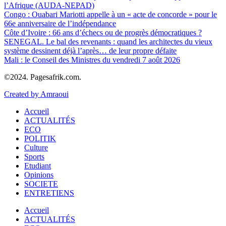
l’Afrique (AUDA-NEPAD)
Congo : Ouabari Mariotti appelle à un « acte de concorde » pour le
66e anniversaire de l’indépendance
Côte d’Ivoire : 66 ans d’échecs ou de progrès démocratiques ?
SENEGAL. Le bal des revenants : quand les architectes du vieux
système dessinent déjà l’après… de leur propre défaite
Mali : le Conseil des Ministres du vendredi 7 août 2026
©2024. Pagesafrik.com.
Created by Amraoui
Accueil
ACTUALITÉS
ECO
POLITIK
Culture
Sports
Etudiant
Opinions
SOCIETE
ENTRETIENS
Accueil
ACTUALITÉS