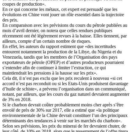
coupes de production».
En ce qui concerne les métaux, cet expert est persuadé que les
évolutions en Chine vont jouer un rôle essentiel dans la trajectoire
des prix.
En comparaison avec les prévisions du cours du pétrole publiées au
mois d’avril dernier, on notera que celles rendues publiques
récemment ont été légèrement revues à la baisse. Elles tiennent, par
ailleurs, compte d’un certain nombre de risques.
En effet, les auteurs du rapport estiment que «des incertitudes
entourent notamment la production de la Libye, du Nigeria et du
Venezuela, tandis que les membres de l’Organisation des pays
exportateurs de pétrole (OPEP) et d’autres producteurs pourraient
s’entendre afin de continuer à limiter l’extraction, ce qui
maintiendrait les pressions à la hausse sur les prix».
Cela dit, il n’est pas exclu que les prix reculent à nouveau «si cet
accord n’est pas reconduit ou si les Etats-Unis produisent davantage
d’huile de schiste», a prévenu l’organisation dans un communiqué,
notant, par ailleurs, que les cours du gaz naturel devraient augmenter
de 3% en 2018.
Si le charbon devrait coûter probablement moins cher après s’être
envolé de près de 30% sur 2017, elle a estimé que «la politique
environnementale de la Chine devrait constituer l’un des principaux
déterminants des tendances à venir sur les marchés du charbon».
Selon ses prévisions, les prix du minerai de fer devraient chuter, de
leur côté, de 10% en 2018, alors que le resserrement de l’offre tirera