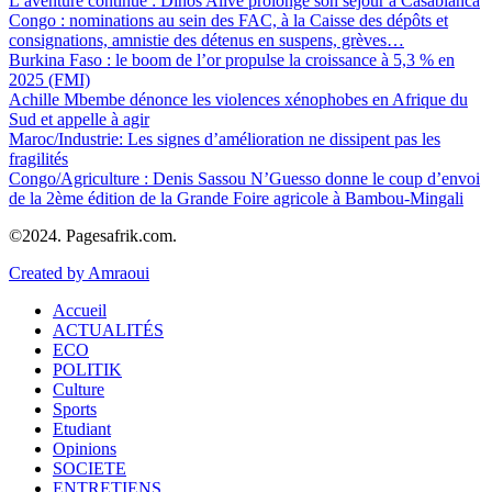
L’aventure continue : Dinos Alive prolonge son séjour à Casablanca
Congo : nominations au sein des FAC, à la Caisse des dépôts et
consignations, amnistie des détenus en suspens, grèves…
Burkina Faso : le boom de l’or propulse la croissance à 5,3 % en
2025 (FMI)
Achille Mbembe dénonce les violences xénophobes en Afrique du
Sud et appelle à agir
Maroc/Industrie: Les signes d’amélioration ne dissipent pas les
fragilités
Congo/Agriculture : Denis Sassou N’Guesso donne le coup d’envoi
de la 2ème édition de la Grande Foire agricole à Bambou-Mingali
©2024. Pagesafrik.com.
Created by Amraoui
Accueil
ACTUALITÉS
ECO
POLITIK
Culture
Sports
Etudiant
Opinions
SOCIETE
ENTRETIENS