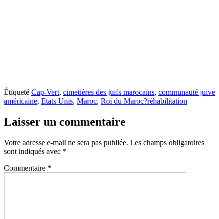
Étiqueté
Cap-Vert
,
cimetières des juifs marocains
,
communauté juive
américaine
,
Etats Unis
,
Maroc
,
Roi du Maroc?réhabilitation
Laisser un commentaire
Votre adresse e-mail ne sera pas publiée.
Les champs obligatoires
sont indiqués avec
*
Commentaire
*