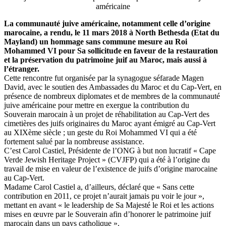
La communauté juive américaine, notamment celle d’origine
marocaine, a rendu, le 11 mars 2018 à North Bethesda (Etat du
Mayland) un hommage sans commune mesure au Roi
Mohammed VI pour Sa sollicitude en faveur de la restauration
et la préservation du patrimoine juif au Maroc, mais aussi à
l’étranger.
Cette rencontre fut organisée par la synagogue séfarade Magen
David, avec le soutien des Ambassades du Maroc et du Cap-Vert, en
présence de nombreux diplomates et de membres de la communauté
juive américaine pour mettre en exergue la contribution du
Souverain marocain à un projet de réhabilitation au Cap-Vert des
cimetières des juifs originaires du Maroc ayant émigré au Cap-Vert
au XIXème siècle ; un geste du Roi Mohammed VI qui a été
fortement salué par la nombreuse assistance.
C’est Carol Castiel, Présidente de l’ONG à but non lucratif « Cape
Verde Jewish Heritage Project » (CVJFP) qui a été à l’origine du
travail de mise en valeur de l’existence de juifs d’origine marocaine
au Cap-Vert.
Madame Carol Castiel a, d’ailleurs, déclaré que « Sans cette
contribution en 2011, ce projet n’aurait jamais pu voir le jour »,
mettant en avant « le leadership de Sa Majesté le Roi et les actions
mises en œuvre par le Souverain afin d’honorer le patrimoine juif
marocain dans un pays catholique ».