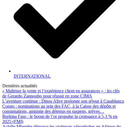
INTERNATIONAL
Dernières actualités
« Maîtriser la vente et l’expérience client en assurances » : les clés
de Gerardo Zannoubo pour réussir en zone CIMA
L’aventure continue : Dinos Alive prolonge son séjour à Casablanca
Congo : nominations au sein des FAC, à la Caisse des dépôts et
consignations, amnistie des détenus en suspens, grèves…
Burkina Faso : le boom de l’or propulse la croissance à 5,3 % en
2025 (FMI)
Achille Mbembe dénonce les violences xénophobes en Afrique du