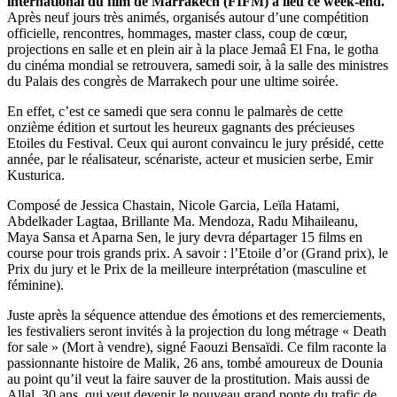
international du film de Marrakech (FIFM) a lieu ce week-end.
Après neuf jours très animés, organisés autour d’une compétition
officielle, rencontres, hommages, master class, coup de cœur,
projections en salle et en plein air à la place Jemaâ El Fna, le gotha
du cinéma mondial se retrouvera, samedi soir, à la salle des ministres
du Palais des congrès de Marrakech pour une ultime soirée.
En effet, c’est ce samedi que sera connu le palmarès de cette
onzième édition et surtout les heureux gagnants des précieuses
Etoiles du Festival. Ceux qui auront convaincu le jury présidé, cette
année, par le réalisateur, scénariste, acteur et musicien serbe, Emir
Kusturica.
Composé de Jessica Chastain, Nicole Garcia, Leïla Hatami,
Abdelkader Lagtaa, Brillante Ma. Mendoza, Radu Mihaileanu,
Maya Sansa et Aparna Sen, le jury devra départager 15 films en
course pour trois grands prix. A savoir : l’Etoile d’or (Grand prix), le
Prix du jury et le Prix de la meilleure interprétation (masculine et
féminine).
Juste après la séquence attendue des émotions et des remerciements,
les festivaliers seront invités à la projection du long métrage « Death
for sale » (Mort à vendre), signé Faouzi Bensaïdi. Ce film raconte la
passionnante histoire de Malik, 26 ans, tombé amoureux de Dounia
au point qu’il veut la faire sauver de la prostitution. Mais aussi de
Allal, 30 ans, qui veut devenir le nouveau grand ponte du trafic de