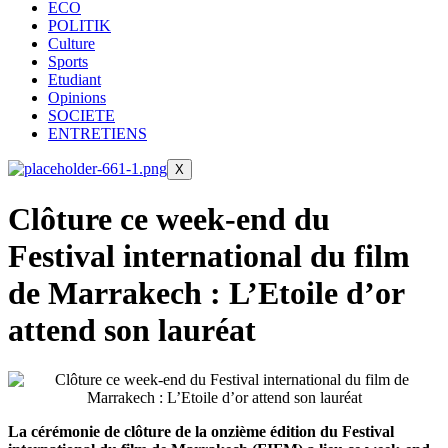
ECO
POLITIK
Culture
Sports
Etudiant
Opinions
SOCIETE
ENTRETIENS
X
Clôture ce week-end du
Festival international du film
de Marrakech : L’Etoile d’or
attend son lauréat
La cérémonie de clôture de la onzième édition du Festival