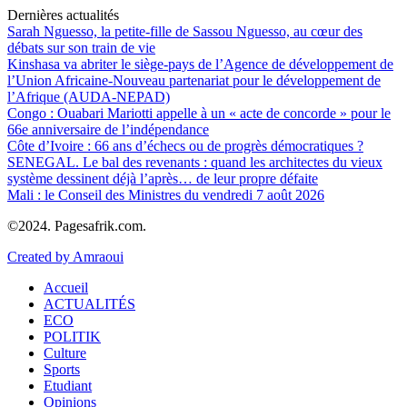
Dernières actualités
Sarah Nguesso, la petite-fille de Sassou Nguesso, au cœur des
débats sur son train de vie
Kinshasa va abriter le siège-pays de l’Agence de développement de
l’Union Africaine-Nouveau partenariat pour le développement de
l’Afrique (AUDA-NEPAD)
Congo : Ouabari Mariotti appelle à un « acte de concorde » pour le
66e anniversaire de l’indépendance
Côte d’Ivoire : 66 ans d’échecs ou de progrès démocratiques ?
SENEGAL. Le bal des revenants : quand les architectes du vieux
système dessinent déjà l’après… de leur propre défaite
Mali : le Conseil des Ministres du vendredi 7 août 2026
©2024. Pagesafrik.com.
Created by Amraoui
Accueil
ACTUALITÉS
ECO
POLITIK
Culture
Sports
Etudiant
Opinions