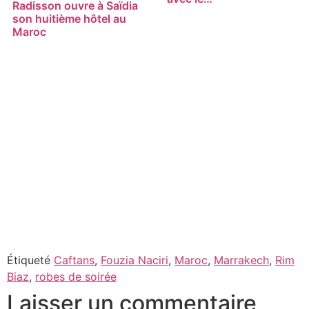
Radisson ouvre à Saïdia
son huitième hôtel au
Maroc
Étiqueté
Caftans
,
Fouzia Naciri
,
Maroc
,
Marrakech
,
Rim
Biaz
,
robes de soirée
Laisser un commentaire