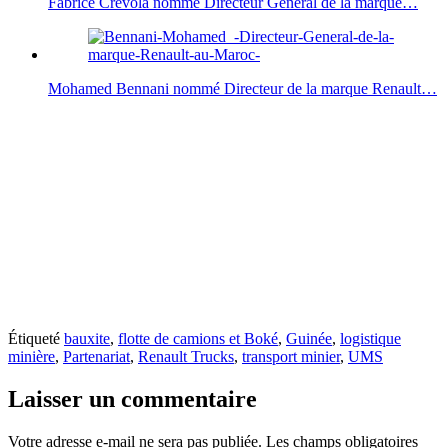
Fabrice Crevola nommé Directeur Général de la marque…
Mohamed Bennani nommé Directeur de la marque Renault…
Étiqueté
bauxite
,
flotte de camions et Boké
,
Guinée
,
logistique
minière
,
Partenariat
,
Renault Trucks
,
transport minier
,
UMS
Laisser un commentaire
Votre adresse e-mail ne sera pas publiée.
Les champs obligatoires