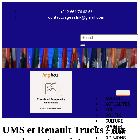
+212 661 76 62 56
contactpagesafrik@gmail.com
ACCUEIL
ACTUALITÉS
ECO
POLITIK
CULTURE
SPORTS
UMS et Renault Trucks : dix
ETUDIANT
OPINIONS