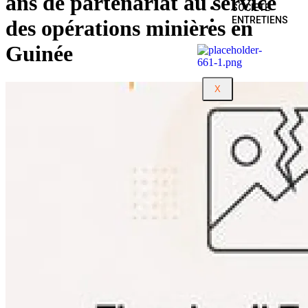
ans de partenariat au service
SOCIETE
ENTRETIENS
des opérations minières en
Guinée
X